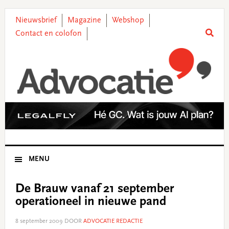
Skip
Skip
Skip
Skip
to
to
to
to
Nieuwsbrief
Magazine
Webshop
primary
main
primary
footer
Contact en colofon
navigation
content
sidebar
MENU
De Brauw vanaf 21 september
operationeel in nieuwe pand
8 september 2009
DOOR
ADVOCATIE REDACTIE