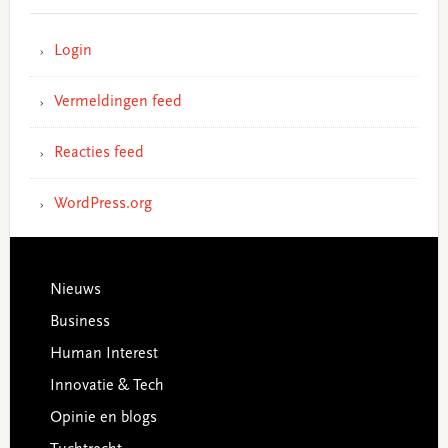
Login
Vermeldingen feed
Reacties feed
WordPress.org
Footer
Nieuws
Business
Human Interest
Innovatie & Tech
Opinie en blogs