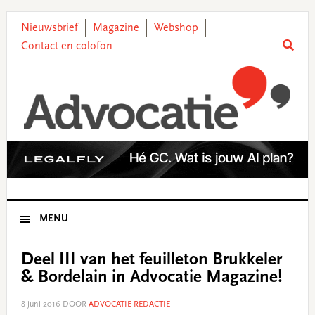
Skip
Skip
Skip
Skip
to
to
to
to
Nieuwsbrief
Magazine
Webshop
primary
main
primary
footer
Contact en colofon
navigation
content
sidebar
MENU
Deel III van het feuilleton Brukkeler
& Bordelain in Advocatie Magazine!
8 juni 2016
DOOR
ADVOCATIE REDACTIE