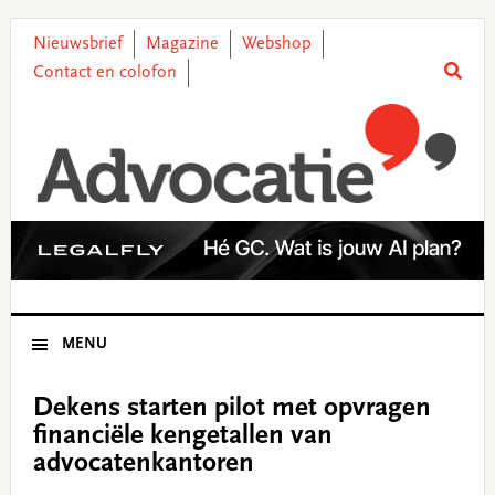
Skip
Skip
Skip
Skip
to
to
to
to
Nieuwsbrief
Magazine
Webshop
primary
main
primary
footer
Contact en colofon
navigation
content
sidebar
MENU
Dekens starten pilot met opvragen
financiële kengetallen van
advocatenkantoren