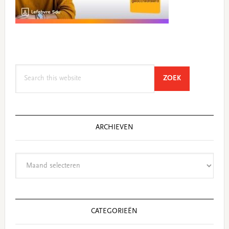
Search
SEARCH
ZOEK
this
website
ARCHIEVEN
Archieven
CATEGORIEËN