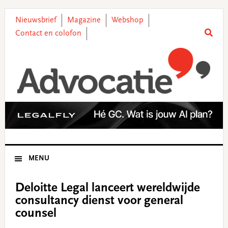
Skip
Skip
Skip
Skip
to
to
to
to
Nieuwsbrief
Magazine
Webshop
primary
main
primary
footer
Contact en colofon
navigation
content
sidebar
MENU
Deloitte Legal lanceert wereldwijde
consultancy dienst voor general
counsel