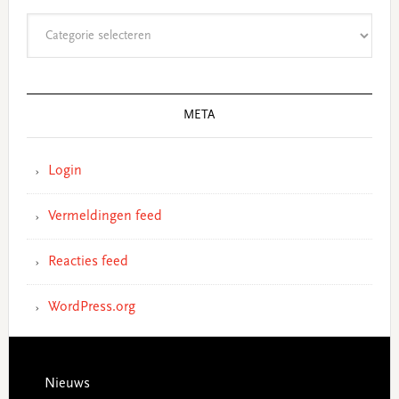
Categorieën
META
Login
Vermeldingen feed
Reacties feed
WordPress.org
Footer
Nieuws