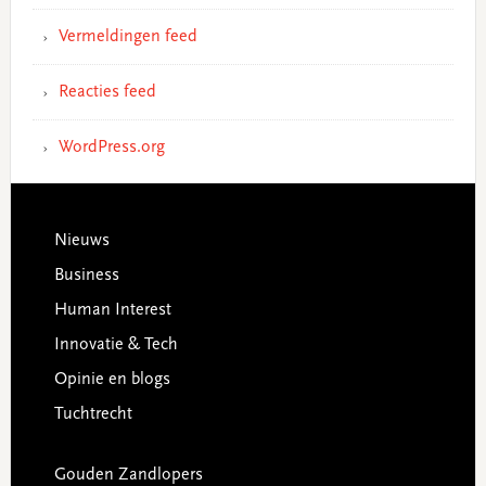
Vermeldingen feed
Reacties feed
WordPress.org
Footer
Nieuws
Business
Human Interest
Innovatie & Tech
Opinie en blogs
Tuchtrecht
Gouden Zandlopers