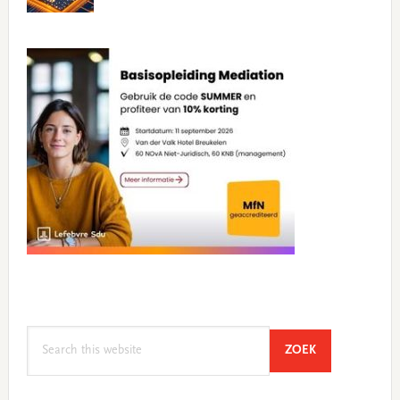
Search
SEARCH
ZOEK
this
website