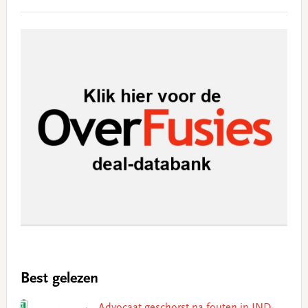
Best gelezen
Advocaat geschorst na fouten in IND-