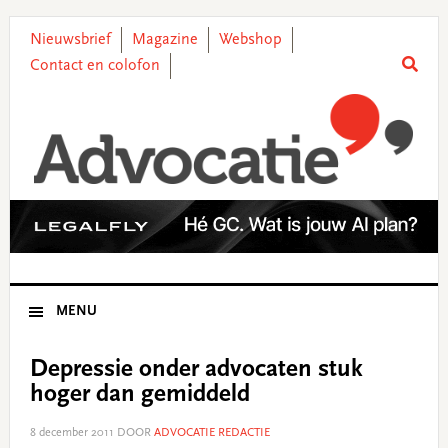
Skip
Skip
Skip
Skip
to
to
to
to
Nieuwsbrief
Magazine
Webshop
primary
main
primary
footer
Contact en colofon
navigation
content
sidebar
MENU
Depressie onder advocaten stuk
hoger dan gemiddeld
8 december 2011
DOOR
ADVOCATIE REDACTIE