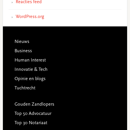
Reacties feed
WordPress.org
Footer
Nieuws
Business
Human Interest
Innovatie & Tech
Opinie en blogs
Tuchtrecht
Gouden Zandlopers
Top 50 Advocatuur
Top 30 Notariaat