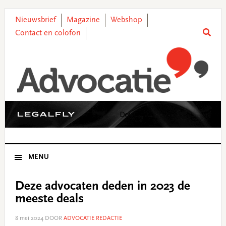
Skip
Skip
Skip
Skip
to
to
to
to
Nieuwsbrief
Magazine
Webshop
primary
main
primary
footer
Contact en colofon
navigation
content
sidebar
MENU
Deze advocaten deden in 2023 de
meeste deals
8 mei 2024
DOOR
ADVOCATIE REDACTIE