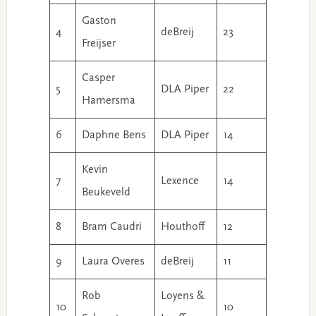
Gaston
4
deBreij
23
Freijser
Casper
5
DLA Piper
22
Hamersma
6
Daphne Bens
DLA Piper
14
Kevin
7
Lexence
14
Beukeveld
8
Bram Caudri
Houthoff
12
9
Laura Overes
deBreij
11
Rob
Loyens &
10
10