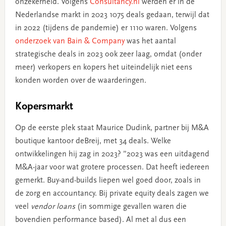
onzekerheid. Volgens
Consultancy.nl
werden er in de
Nederlandse markt in 2023 1075 deals gedaan, terwijl dat
in 2022 (tijdens de pandemie) er 1110 waren. Volgens
onderzoek van Bain & Company
was het aantal
strategische deals in 2023 ook zeer laag, omdat (onder
meer) verkopers en kopers het uiteindelijk niet eens
konden worden over de waarderingen.
Kopersmarkt
Op de eerste plek staat Maurice Dudink, partner bij M&A
boutique kantoor deBreij, met 34 deals. Welke
ontwikkelingen hij zag in 2023? ”2023 was een uitdagend
M&A-jaar voor wat grotere processen. Dat heeft iedereen
gemerkt. Buy-and-builds liepen wel goed door, zoals in
de zorg en accountancy. Bij private equity deals zagen we
veel
vendor loans
(in sommige gevallen waren die
bovendien performance based). Al met al dus een