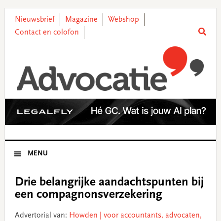
Skip
Skip
Skip
Skip
to
to
to
to
Nieuwsbrief
Magazine
Webshop
primary
main
primary
footer
Contact en colofon
navigation
content
sidebar
MENU
Drie belangrijke aandachtspunten bij
een compagnonsverzekering
Advertorial van:
Howden | voor accountants, advocaten,