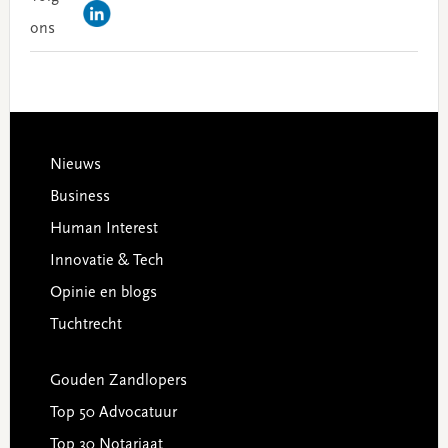
ons
Footer
Nieuws
Business
Human Interest
Innovatie & Tech
Opinie en blogs
Tuchtrecht
Gouden Zandlopers
Top 50 Advocatuur
Top 30 Notariaat