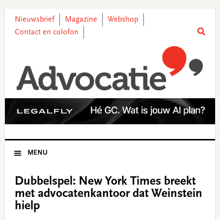
Skip
Skip
Skip
Skip
to
to
to
to
Nieuwsbrief
Magazine
Webshop
primary
main
primary
footer
Contact en colofon
navigation
content
sidebar
MENU
Dubbelspel: New York Times breekt
met advocatenkantoor dat Weinstein
hielp