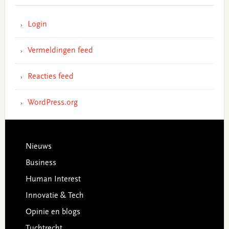
Login
Vermeldingen feed
Reacties feed
WordPress.org
Footer
Nieuws
Business
Human Interest
Innovatie & Tech
Opinie en blogs
Tuchtrecht