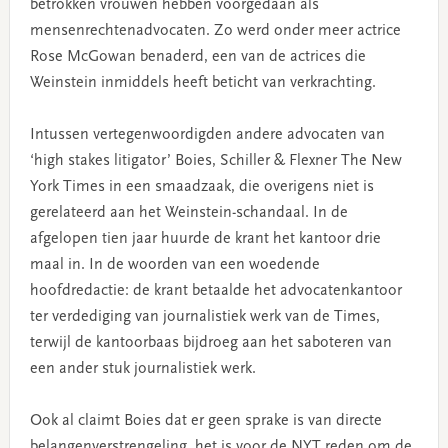
betrokken vrouwen hebben voorgedaan als
mensenrechtenadvocaten. Zo werd onder meer actrice
Rose McGowan benaderd, een van de actrices die
Weinstein inmiddels heeft beticht van verkrachting.
Intussen vertegenwoordigden andere advocaten van
‘high stakes litigator’ Boies, Schiller & Flexner The New
York Times in een smaadzaak, die overigens niet is
gerelateerd aan het Weinstein-schandaal. In de
afgelopen tien jaar huurde de krant het kantoor drie
maal in. In de woorden van een woedende
hoofdredactie: de krant betaalde het advocatenkantoor
ter verdediging van journalistiek werk van de Times,
terwijl de kantoorbaas bijdroeg aan het saboteren van
een ander stuk journalistiek werk.
Ook al claimt Boies dat er geen sprake is van directe
belangenverstrengeling, het is voor de NYT reden om de