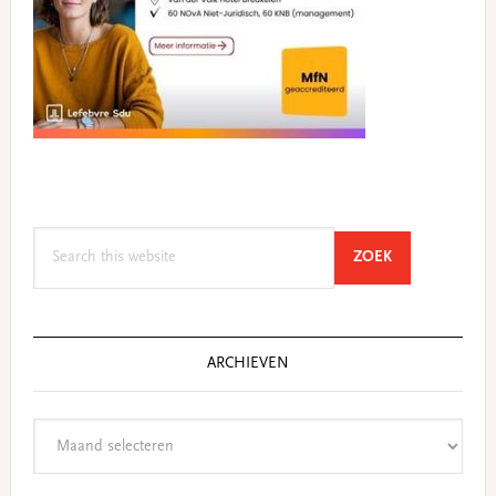
Search
SEARCH
ZOEK
this
website
ARCHIEVEN
Archieven