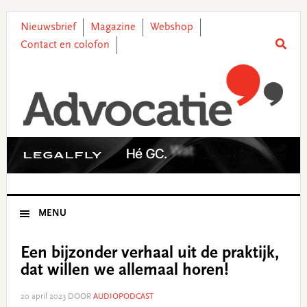
Skip
Skip
Skip
Skip
to
to
to
to
Nieuwsbrief
Magazine
Webshop
primary
main
primary
footer
Contact en colofon
navigation
content
sidebar
MENU
Een bijzonder verhaal uit de praktijk,
dat willen we allemaal horen!
20 april 2023
DOOR
AUDIOPODCAST