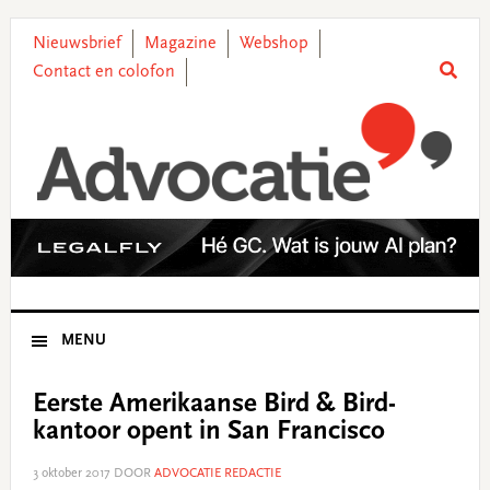
Skip
Skip
Skip
Skip
to
to
to
to
Nieuwsbrief
Magazine
Webshop
primary
main
primary
footer
Contact en colofon
navigation
content
sidebar
MENU
Eerste Amerikaanse Bird & Bird-
kantoor opent in San Francisco
3 oktober 2017
DOOR
ADVOCATIE REDACTIE