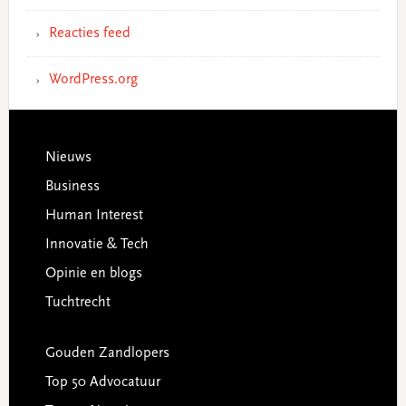
Reacties feed
WordPress.org
Footer
Nieuws
Business
Human Interest
Innovatie & Tech
Opinie en blogs
Tuchtrecht
Gouden Zandlopers
Top 50 Advocatuur