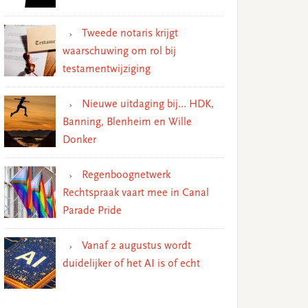
Tweede notaris krijgt
waarschuwing om rol bij
testamentwijziging
Nieuwe uitdaging bij… HDK,
Banning, Blenheim en Wille
Donker
Regenboognetwerk
Rechtspraak vaart mee in Canal
Parade Pride
Vanaf 2 augustus wordt
duidelijker of het AI is of echt