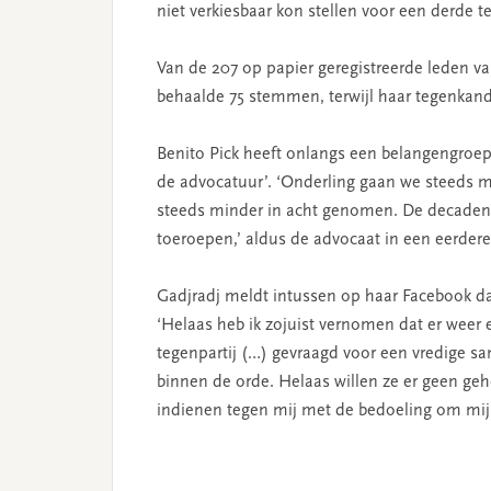
niet verkiesbaar kon stellen voor een derde 
Van de 207 op papier geregistreerde leden v
behaalde 75 stemmen, terwijl haar tegenkand
Benito Pick heeft onlangs een belangengroep 
de advocatuur’. ‘Onderling gaan we steeds m
steeds minder in acht genomen. De decadentie
toeroepen,’ aldus de advocaat in een eerdere
Gadjradj meldt intussen op haar Facebook da
‘Helaas heb ik zojuist vernomen dat er weer e
tegenpartij (…) gevraagd voor een vredige 
binnen de orde. Helaas willen ze er geen ge
indienen tegen mij met de bedoeling om mij a