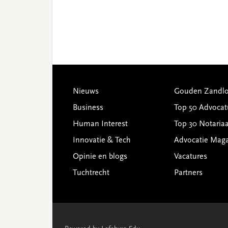
Footer
Nieuws
Gouden Zandlo
Business
Top 50 Advocat
Human Interest
Top 30 Notariaa
Innovatie & Tech
Advocatie Mag
Opinie en blogs
Vacatures
Tuchtrecht
Partners