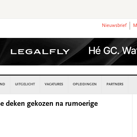
Nieuwsbrief
M
AND
UITGELICHT
VACATURES
OPLEIDINGEN
PARTNERS
P
se deken gekozen na rumoerige
S