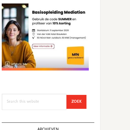
Search
SEARCH
ZOEK
this
website
ARCHIEVEN