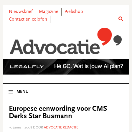
Skip
Skip
Skip
Skip
to
to
to
to
Nieuwsbrief
Magazine
Webshop
primary
main
primary
footer
Contact en colofon
navigation
content
sidebar
MENU
Europese eenwording voor CMS
Derks Star Busmann
30 januari 2008
DOOR
ADVOCATIE REDACTIE