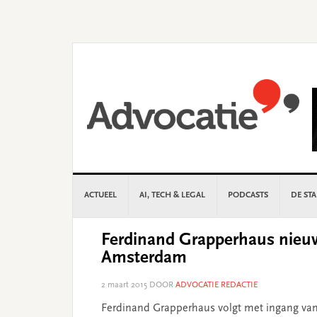
Skip
Skip
Skip
Skip
to
to
to
to
primary
main
primary
footer
navigation
content
sidebar
ACTUEEL
AI, TECH & LEGAL
PODCASTS
DE ST
Ferdinand Grapperhaus nieuw
Amsterdam
2 maart 2015
DOOR
ADVOCATIE REDACTIE
Ferdinand Grapperhaus volgt met ingang van