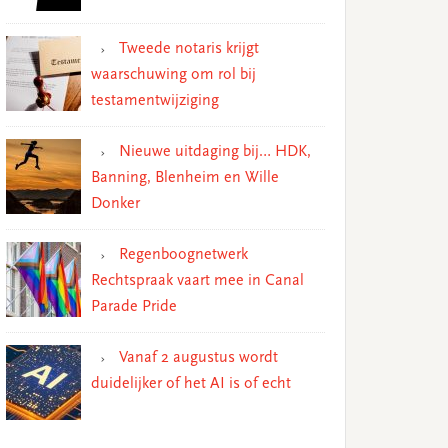
Tweede notaris krijgt
waarschuwing om rol bij
testamentwijziging
Nieuwe uitdaging bij… HDK,
Banning, Blenheim en Wille
Donker
Regenboognetwerk
Rechtspraak vaart mee in Canal
Parade Pride
Vanaf 2 augustus wordt
duidelijker of het AI is of echt