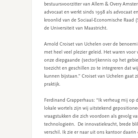
bestuursvoorzitter van Allem & Overy Amster
advocaat en werkt sinds 1998 als advocaat en 
kroonlid van de Sociaal-Economische Raad (
de Universiteit van Maastricht.
Arnold Croiset van Uchelen over de benoeming
met heel veel plezier geleid. Het waren voor 
onze diepgaande (sector)kennis op het gebied
toezicht en geschillen zo te integreren dat w
kunnen bijstaan.” Croiset van Uchelen gaat zi
praktijk.
Ferdinand Grapperhaus: “Ik verheug mij op d
lokale wortels zijn wij uitstekend gepositio
vraagstukken die zich voordoen als gevolg v
technologieën. De innovatiekracht, brede bl
verschil. Ik zie er naar uit ons kantoor daar