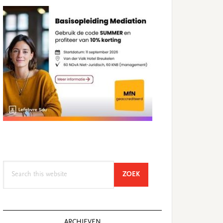
Search
SEARCH
ZOEK
this
website
ARCHIEVEN