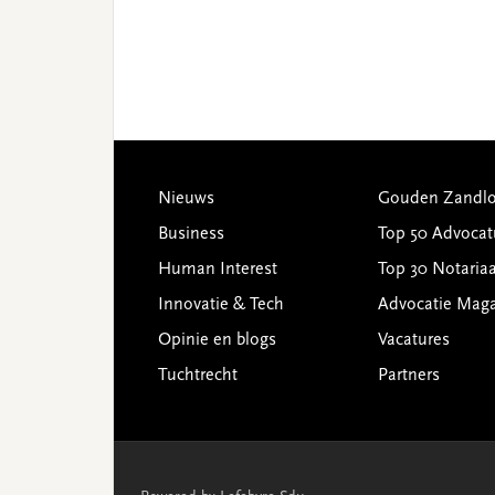
Footer
Nieuws
Gouden Zandlo
Business
Top 50 Advocat
Human Interest
Top 30 Notariaa
Innovatie & Tech
Advocatie Mag
Opinie en blogs
Vacatures
Tuchtrecht
Partners