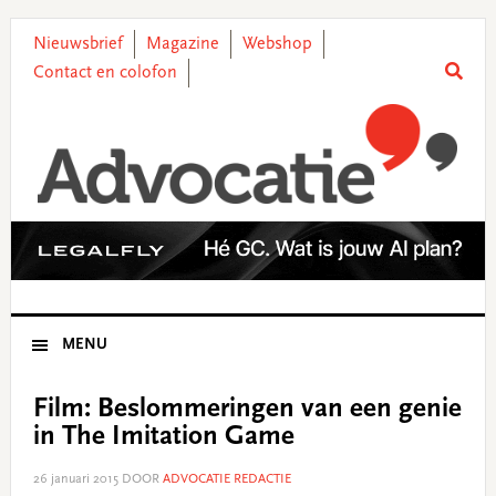
Skip
Skip
Skip
Skip
to
to
to
to
Nieuwsbrief
Magazine
Webshop
primary
main
primary
footer
Contact en colofon
navigation
content
sidebar
MENU
Film: Beslommeringen van een genie
in The Imitation Game
26 januari 2015
DOOR
ADVOCATIE REDACTIE