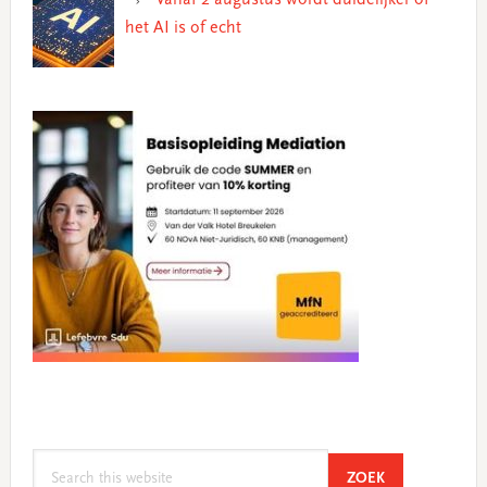
het AI is of echt
Search
SEARCH
ZOEK