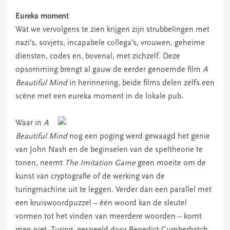
Eureka moment
Wat we vervolgens te zien krijgen zijn strubbelingen met
nazi’s, sovjets, incapabele collega’s, vrouwen, geheime
diensten, codes en, bovenal, met zichzelf. Deze
opsomming brengt al gauw de eerder genoemde film
A
Beautiful Mind
in herinnering, beide films delen zelfs een
scène met een eureka moment in de lokale pub.
Waar in
A
Beautiful Mind
nog een poging werd gewaagd het genie
van John Nash en de beginselen van de speltheorie te
tonen, neemt
The Imitation Game
geen moeite om de
kunst van cryptografie of de werking van de
turingmachine uit te leggen. Verder dan een parallel met
een kruiswoordpuzzel – één woord kan de sleutel
vormen tot het vinden van meerdere woorden – komt
men niet. Turing, gespeeld door Benedict Cumberbatch,