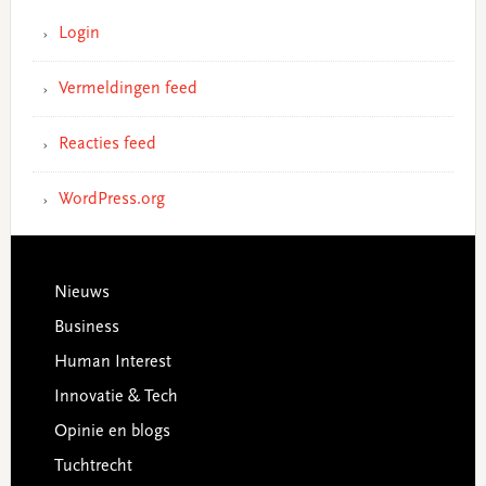
Login
Vermeldingen feed
Reacties feed
WordPress.org
Footer
Nieuws
Business
Human Interest
Innovatie & Tech
Opinie en blogs
Tuchtrecht