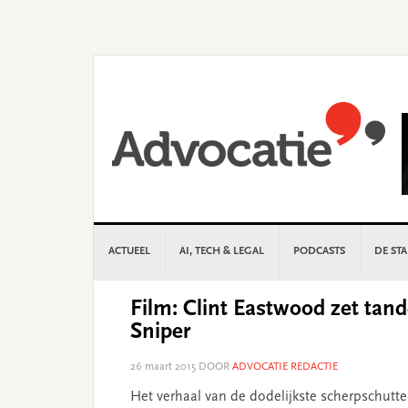
Skip
Skip
Skip
Skip
to
to
to
to
primary
main
primary
footer
navigation
content
sidebar
ACTUEEL
AI, TECH & LEGAL
PODCASTS
DE ST
Film: Clint Eastwood zet tan
Sniper
26 maart 2015
DOOR
ADVOCATIE REDACTIE
Het verhaal van de dodelijkste scherpschutte