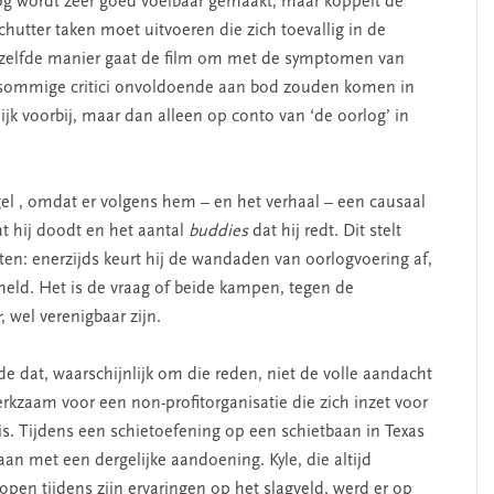
rlog wordt zeer goed voelbaar gemaakt, maar koppelt de
hutter taken moet uitvoeren die zich toevallig in de
nzelfde manier gaat de film om met de symptomen van
s sommige critici onvoldoende aan bod zouden komen in
k voorbij, maar dan alleen op conto van ‘de oorlog’ in
el , omdat er volgens hem – en het verhaal – een causaal
t hij doodt en het aantal
buddies
dat hij redt. Dit stelt
ten: enerzijds keurt hij de wandaden van oorlogvoering af,
s held. Het is de vraag of beide kampen, tegen de
r
, wel verenigbaar zijn.
de dat, waarschijnlijk om die reden, niet de volle aandacht
 werkzaam voor een non-profitorganisatie die zich inzet voor
s. Tijdens een schietoefening op een schietbaan in Texas
an met een dergelijke aandoening. Kyle, die altijd
pen tijdens zijn ervaringen op het slagveld, werd er op