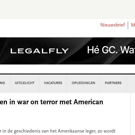
Nieuwsbrief
M
AND
UITGELICHT
VACATURES
OPLEIDINGEN
PARTNERS
P
den in war on terror met American
S
r in de geschiedenis van het Amerikaanse leger, zo wordt