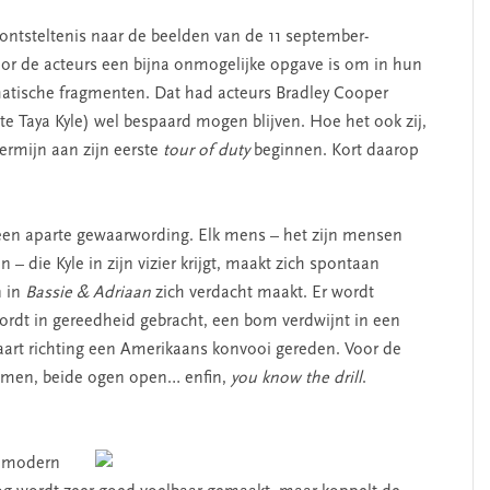
ontsteltenis naar de beelden van de 11 september-
or de acteurs een bijna onmogelijke opgave is om in hun
matische fragmenten. Dat had acteurs Bradley Cooper
ote Taya Kyle) wel bespaard mogen blijven. Hoe het ook zij,
termijn aan zijn eerste
tour of duty
beginnen. Kort daarop
 een aparte gewaarwording. Elk mens – het zijn mensen
n – die Kyle in zijn vizier krijgt, maakt zich spontaan
n in
Bassie & Adriaan
zich verdacht maakt. Er wordt
rdt in gereedheid gebracht, een bom verdwijnt in een
art richting een Amerikaans konvooi gereden. Voor de
ademen, beide ogen open… enfin,
you know the drill
.
n modern