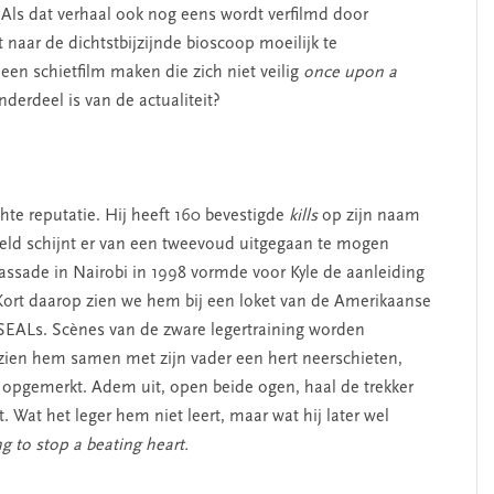
 Als dat verhaal ook nog eens wordt verfilmd door
 naar de dichtstbijzijnde bioscoop moeilijk te
en schietfilm maken die zich niet veilig
once upon a
derdeel is van de actualiteit?
te reputatie. Hij heeft 160 bevestigde
kills
op zijn naam
eld schijnt er van een tweevoud uitgegaan te mogen
sade in Nairobi in 1998 vormde voor Kyle de aanleiding
 Kort daarop zien we hem bij een loket van de Amerikaanse
SEALs. Scènes van de zware legertraining worden
 zien hem samen met zijn vader een hert neerschieten,
n opgemerkt. Adem uit, open beide ogen, haal de trekker
t. Wat het leger hem niet leert, maar wat hij later wel
ing to stop a beating heart.