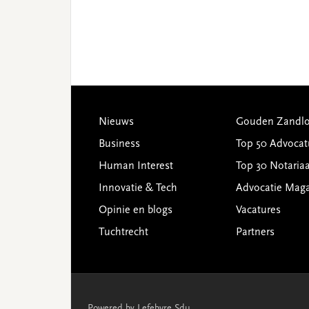
Footer
Nieuws
Gouden Zandlo
Business
Top 50 Advocat
Human Interest
Top 30 Notariaa
Innovatie & Tech
Advocatie Mag
Opinie en blogs
Vacatures
Tuchtrecht
Partners
Powered by Lefebvre Sdu