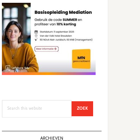
Search
SEARCH
ZOEK
this
website
ARCHIEVEN