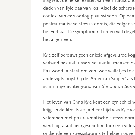
slagveld, de helse realiteit van een stadsoo
daden van Kyle daarvan los. Alsof de scherpsc
context van een oorlog plaatsvinden. Op ee
postraumatische stressstoornis, die volgen
het verhaal. De symptomen komen wel degelij
het algemeen.
Kyle zelf berouwt geen enkele afgevuurde kog
verband bestaat tussen het aantal mensen da
Eastwood in staat om van twee walletjes te e
anderzijds prijst hij de ‘American Sniper’ al
schimmige achtergrond van
the
war on terro
Het leven van Chris Kyle kent een cynisch ein
krijgt in de film. Na zijn diensttijd was Kyle
veteranen met postraumatische stressstoorni
werd hij fataal neergeschoten door een vetera
ontkende een stressstoornis te hebben opgelo