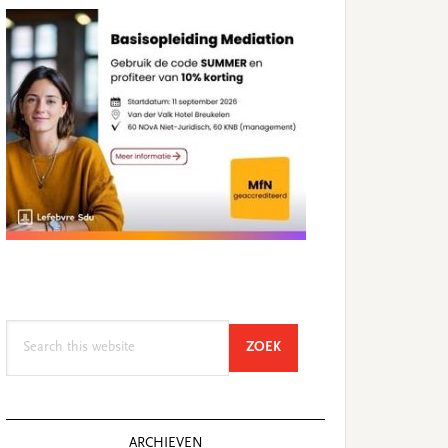
Search
SEARCH
ZOEK
this
website
ARCHIEVEN