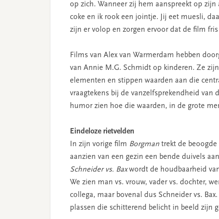
op zich. Wanneer zij hem aanspreekt op zijn 
coke en ik rook een jointje. Jij eet muesli, da
zijn er volop en zorgen ervoor dat de film fri
Films van Alex van Warmerdam hebben doorg
van Annie M.G. Schmidt op kinderen. Ze zijn 
elementen en stippen waarden aan die centr
vraagtekens bij de vanzelfsprekendheid van d
humor zien hoe die waarden, in de grote men
Eindeloze rietvelden
In zijn vorige film
Borgman
trekt de beoogde 
aanzien van een gezin een bende duivels aan d
Schneider vs. Bax
wordt de houdbaarheid van a
We zien man vs. vrouw, vader vs. dochter, wer
collega, maar bovenal dus Schneider vs. Bax. 
plassen die schitterend belicht in beeld zijn 