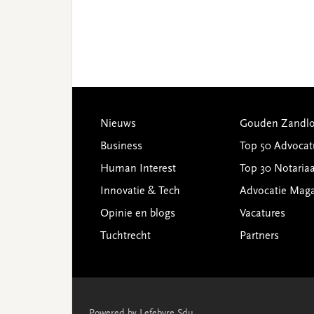
Footer
Nieuws
Gouden Zandlo
Business
Top 50 Advocat
Human Interest
Top 30 Notariaa
Innovatie & Tech
Advocatie Mag
Opinie en blogs
Vacatures
Tuchtrecht
Partners
Powered by Lefebvre Sdu