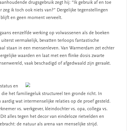
aanhoudende drugsgebruik zegt hij: “Ik gebruik af en toe
ar zeg ik toch ook niets van?” Dergelijke tegenstellingen
s blijft en geen moment verveelt.
aans eenzelfde werking op volwassenen als de boeken
uiterst vermakelijk, bevatten terloops fantastische
aal staan in een mensenleven. Van Warmerdam zet echter
ergelijke waarden en laat met een flinke dosis zwarte
senwereld, vaak beschadigd of afgedwaald zijn geraakt.
status en
ie het familiegeluk structureel ten gronde richt. In
ardig wat intermenselijke relaties op de proef gesteld.
knemer vs. werkgever, kleindochter vs. opa, collega vs.
Dit alles tegen het decor van eindeloze rietvelden en
gebracht: de natuur als arena van menselijke strijd.