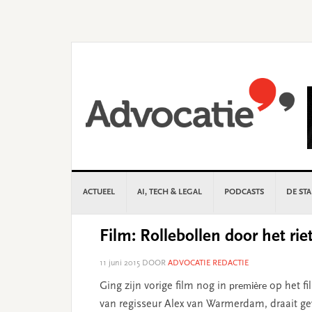
Skip
Skip
Skip
Skip
to
to
to
to
primary
main
primary
footer
navigation
content
sidebar
ACTUEEL
AI, TECH & LEGAL
PODCASTS
DE ST
Film: Rollebollen door het r
11 juni 2015
DOOR
ADVOCATIE REDACTIE
Ging zijn vorige film nog in
op het fi
première
van regisseur Alex van Warmerdam, draait ge