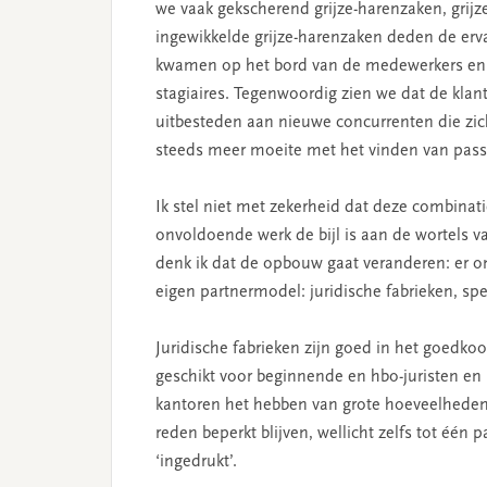
we vaak gekscherend grijze-harenzaken, grij
ingewikkelde grijze-harenzaken deden de erva
kwamen op het bord van de medewerkers en d
stagiaires. Tegenwoordig zien we dat de klan
uitbesteden aan nieuwe concurrenten die zich
steeds meer moeite met het vinden van pass
Ik stel niet met zekerheid dat deze combina
onvoldoende werk de bijl is aan de wortels 
denk ik dat de opbouw gaat veranderen: er on
eigen partnermodel: juridische fabrieken, spe
Juridische fabrieken zijn goed in het goedkoo
geschikt voor beginnende en hbo-juristen en
kantoren het hebben van grote hoeveelheden
reden beperkt blijven, wellicht zelfs tot één
‘ingedrukt’.