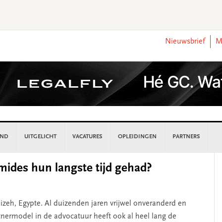
Nieuwsbrief
M
AND
UITGELICHT
VACATURES
OPLEIDINGEN
PARTNERS
P
ides hun langste tijd gehad?
S
izeh, Egypte. Al duizenden jaren vrijwel onveranderd en
nermodel in de advocatuur heeft ook al heel lang de