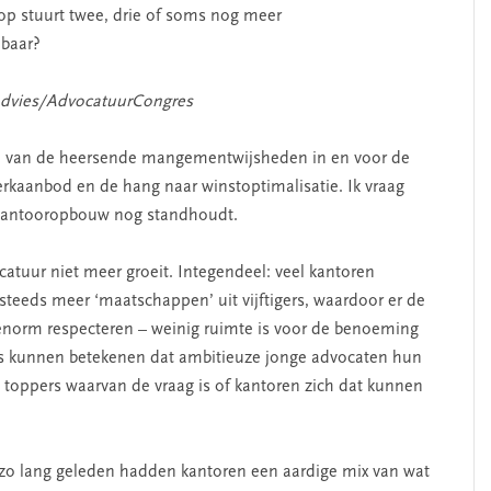
op stuurt twee, drie of soms nog meer
dbaar?
dvies/AdvocatuurCongres
n van de heersende mangementwijsheden in en voor de
erkaanbod en de hang naar winstoptimalisatie. Ik vraag
e kantooropbouw nog standhoudt.
atuur niet meer groeit. Integendeel: veel kantoren
teeds meer ‘maatschappen’ uit vijftigers, waardoor er de
enorm respecteren – weinig ruimte is voor de benoeming
ns kunnen betekenen dat ambitieuze jonge advocaten hun
 toppers waarvan de vraag is of kantoren zich dat kunnen
 zo lang geleden hadden kantoren een aardige mix van wat