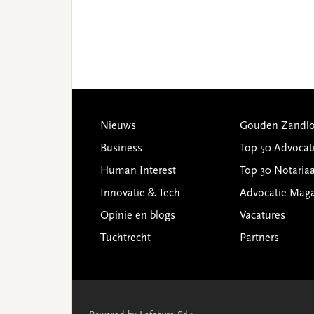
Footer
Nieuws
Gouden Zandlo
Business
Top 50 Advocat
Human Interest
Top 30 Notariaa
Innovatie & Tech
Advocatie Mag
Opinie en blogs
Vacatures
Tuchtrecht
Partners