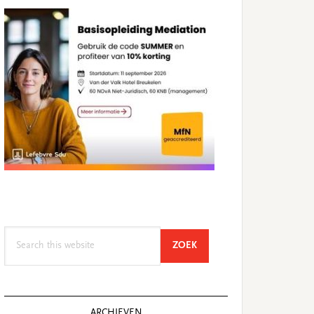
Search
SEARCH
ZOEK
this
website
ARCHIEVEN