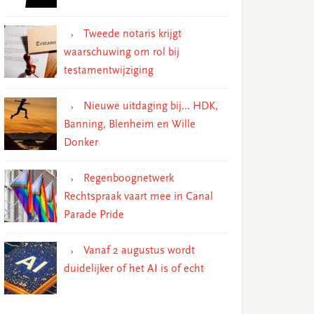
Tweede notaris krijgt
waarschuwing om rol bij
testamentwijziging
Nieuwe uitdaging bij… HDK,
Banning, Blenheim en Wille
Donker
Regenboognetwerk
Rechtspraak vaart mee in Canal
Parade Pride
Vanaf 2 augustus wordt
duidelijker of het AI is of echt