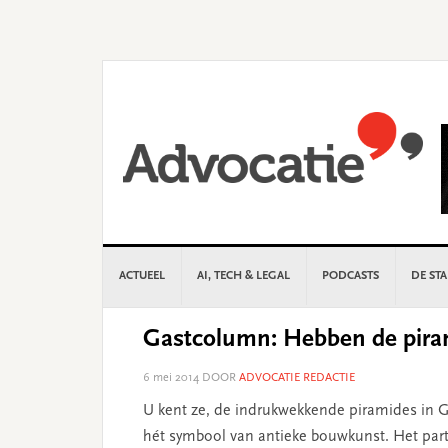
Skip
Skip
Skip
Skip
to
to
to
to
primary
main
primary
footer
navigation
content
sidebar
ACTUEEL
AI, TECH & LEGAL
PODCASTS
DE ST
Gastcolumn: Hebben de piram
6 mei 2014
DOOR
ADVOCATIE REDACTIE
U kent ze, de indrukwekkende piramides in G
hét symbool van antieke bouwkunst. Het part