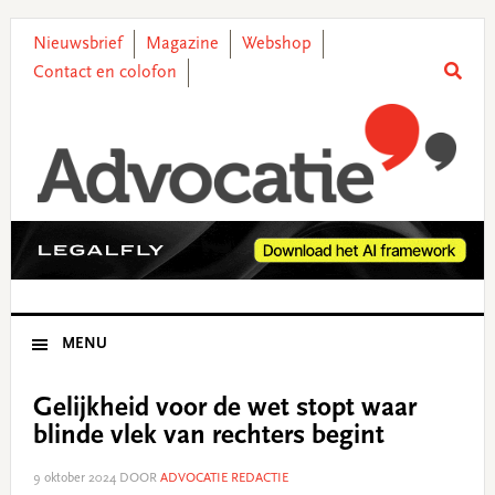
Skip
Skip
Skip
Skip
to
to
to
to
Nieuwsbrief
Magazine
Webshop
primary
main
primary
footer
Contact en colofon
navigation
content
sidebar
MENU
Gelijkheid voor de wet stopt waar
blinde vlek van rechters begint
9 oktober 2024
DOOR
ADVOCATIE REDACTIE