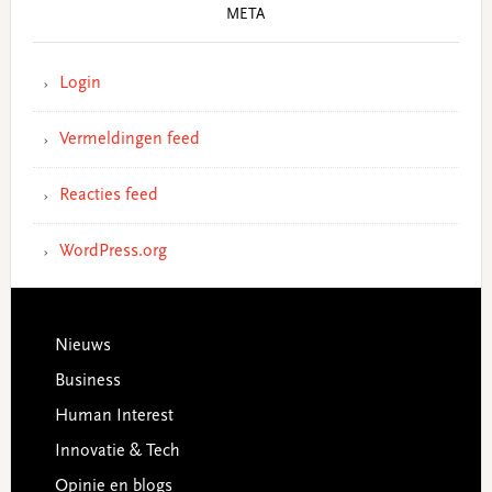
META
Login
Vermeldingen feed
Reacties feed
WordPress.org
Footer
Nieuws
Business
Human Interest
Innovatie & Tech
Opinie en blogs