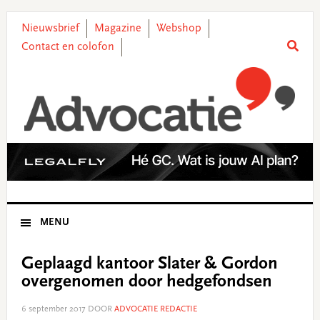
Skip
Skip
Skip
Skip
to
to
to
to
Nieuwsbrief
Magazine
Webshop
primary
main
primary
footer
Contact en colofon
navigation
content
sidebar
MENU
Geplaagd kantoor Slater & Gordon
overgenomen door hedgefondsen
6 september 2017
DOOR
ADVOCATIE REDACTIE