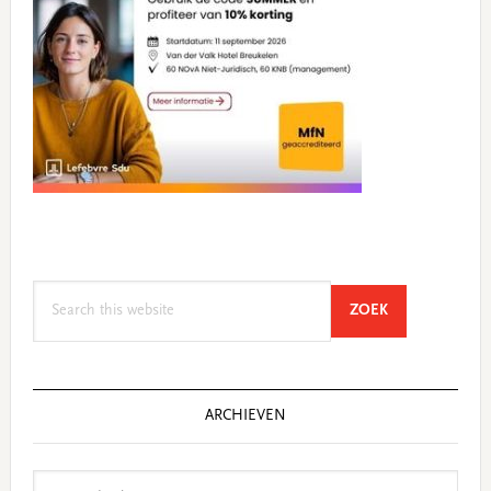
Search
SEARCH
ZOEK
this
website
ARCHIEVEN
Archieven