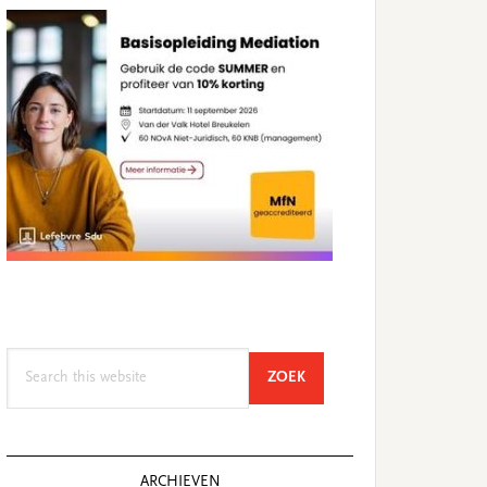
Search
SEARCH
ZOEK
this
website
ARCHIEVEN