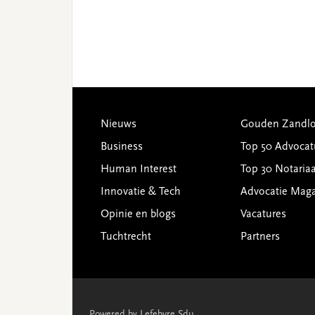
Footer
Nieuws
Gouden Zandlo
Business
Top 50 Advocat
Human Interest
Top 30 Notariaa
Innovatie & Tech
Advocatie Mag
Opinie en blogs
Vacatures
Tuchtrecht
Partners
Powered by Lefebvre Sdu