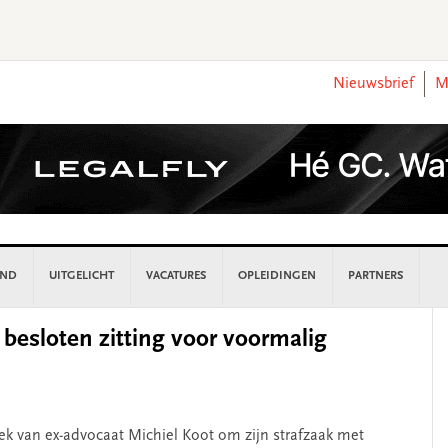
Nieuwsbrief
M
AND
UITGELICHT
VACATURES
OPLEIDINGEN
PARTNERS
P
besloten zitting voor voormalig
S
ek van ex-advocaat Michiel Koot om zijn strafzaak met