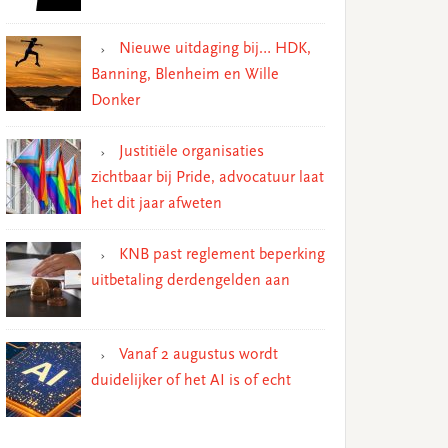
Nieuwe uitdaging bij… HDK,
Banning, Blenheim en Wille
Donker
Justitiële organisaties
zichtbaar bij Pride, advocatuur laat
het dit jaar afweten
KNB past reglement beperking
uitbetaling derdengelden aan
Vanaf 2 augustus wordt
duidelijker of het AI is of echt