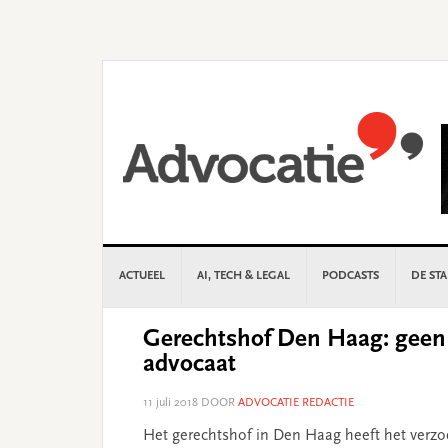
Skip
Skip
Skip
Skip
to
to
to
to
primary
main
primary
footer
navigation
content
sidebar
ACTUEEL
AI, TECH & LEGAL
PODCASTS
DE ST
Gerechtshof Den Haag: geen 
advocaat
11 juli 2018
DOOR
ADVOCATIE REDACTIE
Het gerechtshof in Den Haag heeft het verzo