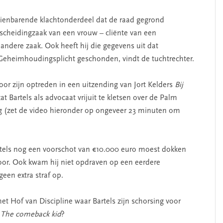
zienbarende klachtonderdeel dat de raad gegrond
htscheidingzaak van een vrouw – cliënte van een
andere zaak. Ook heeft hij die gegevens uit dat
 Geheimhoudingsplicht geschonden, vindt de tuchtrechter.
or zijn optreden in een uitzending van Jort Kelders
Bij
t Bartels als advocaat vrijuit te kletsen over de Palm
ing (zet de video hieronder op ongeveer 23 minuten om
 Bartels nog een voorschot van €10.000 euro moest dokken
toor. Ook kwam hij niet opdraven op een eerdere
een extra straf op.
et Hof van Discipline waar Bartels zijn schorsing voor
f
The comeback kid
?