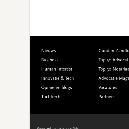
Footer
Nieuws
Gouden Zandlo
Business
Top 50 Advocat
Human Interest
Top 30 Notariaa
Innovatie & Tech
Advocatie Mag
Opinie en blogs
Vacatures
Tuchtrecht
Partners
Powered by Lefebvre Sdu