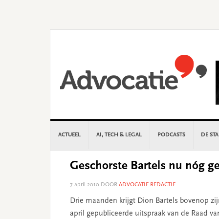
Skip
Skip
Skip
Skip
to
to
to
to
primary
main
primary
footer
navigation
content
sidebar
ACTUEEL
AI, TECH & LEGAL
PODCASTS
DE ST
Geschorste Bartels nu nóg ge
7 april 2010
DOOR
ADVOCATIE REDACTIE
Drie maanden krijgt Dion Bartels bovenop zijn
april gepubliceerde uitspraak van de Raad v