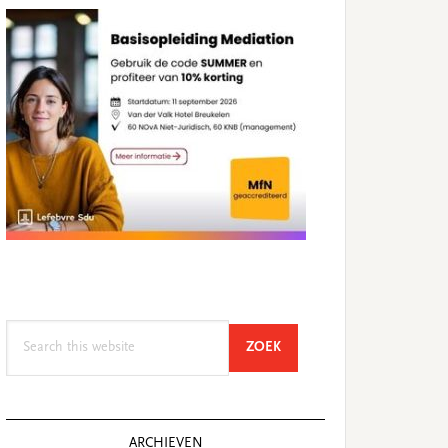
Search
SEARCH
ZOEK
this
website
ARCHIEVEN