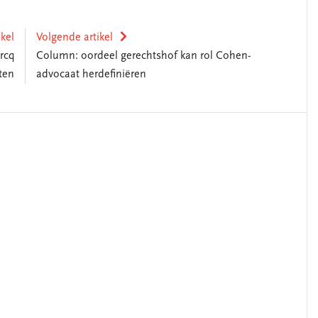
ikel
Volgende artikel
rcq
Column: oordeel gerechtshof kan rol Cohen-
ten
advocaat herdefiniëren