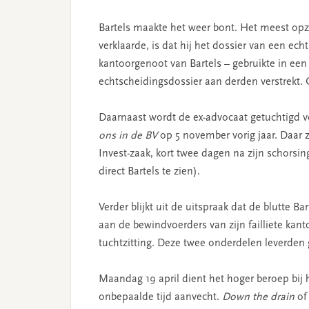
Bartels maakte het weer bont. Het meest op
verklaarde, is dat hij het dossier van een ec
kantoorgenoot van Bartels – gebruikte in een 
echtscheidingsdossier aan derden verstrekt.
Daarnaast wordt de ex-advocaat getuchtigd vo
ons in de BV
op 5 november vorig jaar. Daar za
Invest-zaak, kort twee dagen na zijn schors
direct Bartels te zien).
Verder blijkt uit de uitspraak dat de blutte
aan de bewindvoerders van zijn failliete kan
tuchtzitting. Deze twee onderdelen leverden g
Maandag 19 april dient het hoger beroep bij h
onbepaalde tijd aanvecht.
Down the drain
o