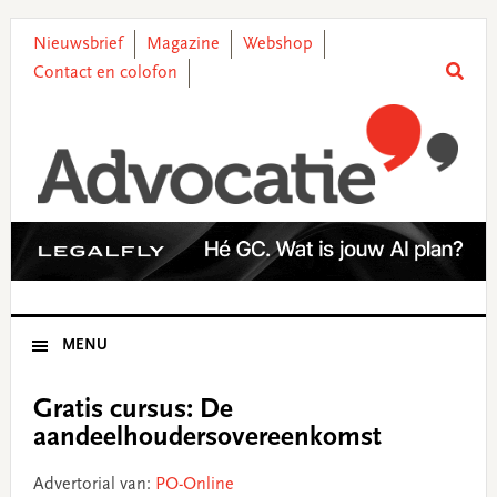
Skip
Skip
Skip
Skip
to
to
to
to
Nieuwsbrief
Magazine
Webshop
primary
main
primary
footer
Contact en colofon
navigation
content
sidebar
MENU
Gratis cursus: De
aandeelhoudersovereenkomst
Advertorial van:
PO-Online