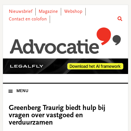
Skip
Skip
Skip
Skip
to
to
to
to
Nieuwsbrief
Magazine
Webshop
primary
main
primary
footer
Contact en colofon
navigation
content
sidebar
MENU
Greenberg Traurig biedt hulp bij
vragen over vastgoed en
verduurzamen