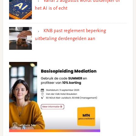
Vanaf 2 augustus wordt duidelijker of
het AI is of echt
KNB past reglement beperking
uitbetaling derdengelden aan