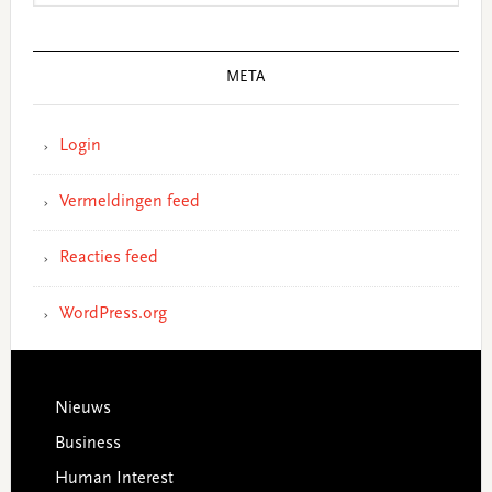
META
Login
Vermeldingen feed
Reacties feed
WordPress.org
Footer
Nieuws
Business
Human Interest