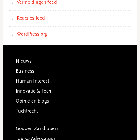
Vermeldingen feed
Reacties feed
WordPress.org
Footer
Nieuws
Business
Human Interest
Innovatie & Tech
Opinie en blogs
Tuchtrecht
Gouden Zandlopers
Top 50 Advocatuur