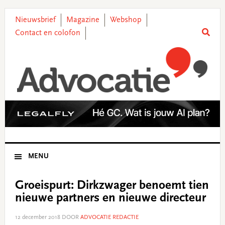
Skip
Skip
Skip
Skip
to
to
to
to
Nieuwsbrief
Magazine
Webshop
primary
main
primary
footer
Contact en colofon
navigation
content
sidebar
MENU
Groeispurt: Dirkzwager benoemt tien
nieuwe partners en nieuwe directeur
12 december 2018
DOOR
ADVOCATIE REDACTIE