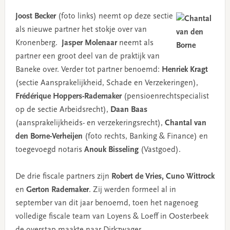
Joost Becker
(foto links) neemt op deze sectie
als nieuwe partner het stokje over van
Kronenberg.
Jasper Molenaar
neemt als
partner een groot deel van de praktijk van
Baneke over. Verder tot partner benoemd:
Henriek Kragt
(sectie Aansprakelijkheid, Schade en Verzekeringen),
Frédérique Hoppers-Rademaker
(pensioenrechtspecialist
op de sectie Arbeidsrecht),
Daan Baas
(aansprakelijkheids- en verzekeringsrecht),
Chantal van
den Borne-Verheijen
(foto rechts, Banking & Finance) en
toegevoegd notaris
Anouk Bisseling
(Vastgoed).
De drie fiscale partners zijn
Robert de Vries, Cuno Wittrock
en
Gerton Rademaker
. Zij werden formeel al in
september van dit jaar benoemd, toen het nagenoeg
volledige fiscale team van Loyens & Loeff in Oosterbeek
de overstap maakte naar Dirkzwager.