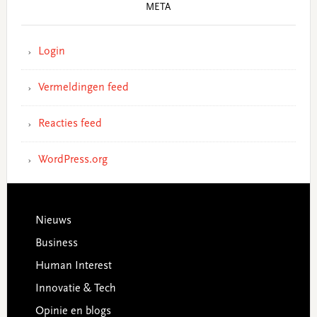
META
Login
Vermeldingen feed
Reacties feed
WordPress.org
Footer
Nieuws
Business
Human Interest
Innovatie & Tech
Opinie en blogs