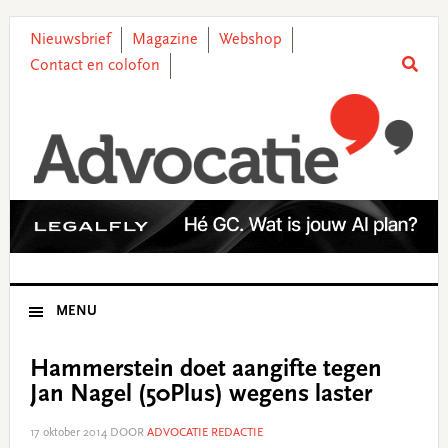
Skip
Skip
Skip
Skip
to
to
to
to
Nieuwsbrief
Magazine
Webshop
primary
main
primary
footer
Contact en colofon
navigation
content
sidebar
MENU
Hammerstein doet aangifte tegen
Jan Nagel (50Plus) wegens laster
17 oktober 2014
DOOR
ADVOCATIE REDACTIE