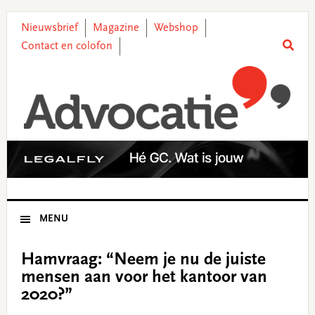
Skip
Skip
Skip
Skip
to
to
to
to
Nieuwsbrief
Magazine
Webshop
primary
main
primary
footer
Contact en colofon
navigation
content
sidebar
MENU
Hamvraag: “Neem je nu de juiste
mensen aan voor het kantoor van
2020?”