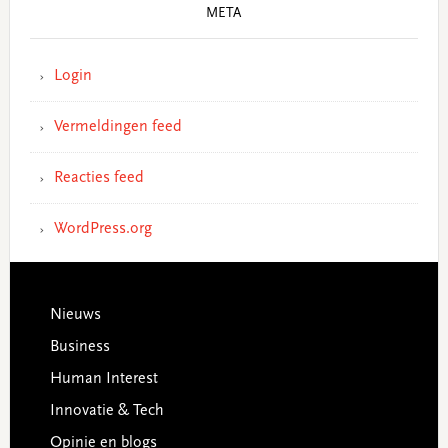
META
Login
Vermeldingen feed
Reacties feed
WordPress.org
Footer
Nieuws
Business
Human Interest
Innovatie & Tech
Opinie en blogs