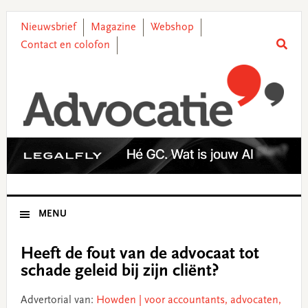
Skip
Skip
Skip
Skip
to
to
to
to
Nieuwsbrief
Magazine
Webshop
primary
main
primary
footer
Contact en colofon
navigation
content
sidebar
MENU
Heeft de fout van de advocaat tot
schade geleid bij zijn cliënt?
Advertorial van:
Howden | voor accountants, advocaten,