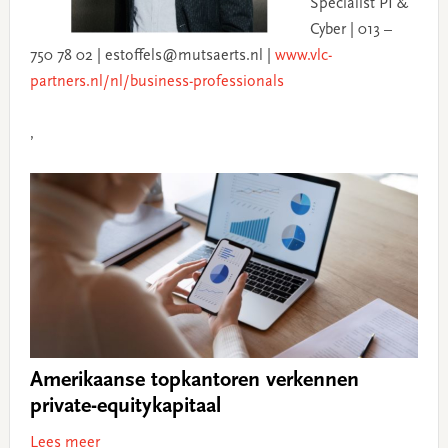
Specialist PI &
Cyber | 013 –
750 78 02 | estoffels@mutsaerts.nl |
www.vlc-
partners.nl/nl/business-professionals
,
Amerikaanse topkantoren verkennen
private-equitykapitaal
Lees meer