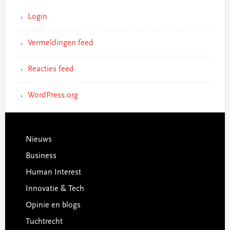
Login
Vermeldingen feed
Reacties feed
WordPress.org
Footer
Nieuws
Business
Human Interest
Innovatie & Tech
Opinie en blogs
Tuchtrecht