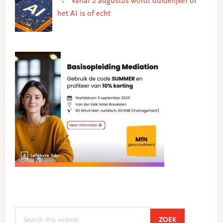
Vanaf 2 augustus wordt duidelijker of
het AI is of echt
Search
SEARCH
ZOEK