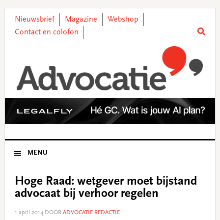
Skip
Skip
Skip
Skip
to
to
to
to
Nieuwsbrief
Magazine
Webshop
primary
main
primary
footer
Contact en colofon
navigation
content
sidebar
MENU
Hoge Raad: wetgever moet bijstand
advocaat bij verhoor regelen
1 april 2014
DOOR
ADVOCATIE REDACTIE