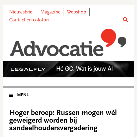
Skip
Skip
Skip
Skip
to
to
to
to
Nieuwsbrief
Magazine
Webshop
primary
main
primary
footer
Contact en colofon
navigation
content
sidebar
MENU
Hoger beroep: Russen mogen wél
geweigerd worden bij
aandeelhoudersvergadering