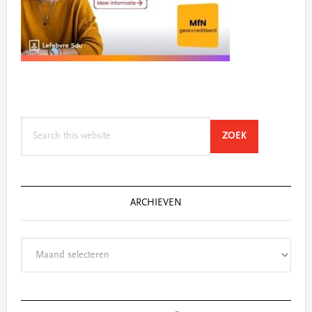
Search
SEARCH
ZOEK
this
website
ARCHIEVEN
Archieven