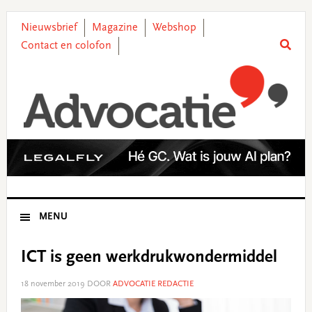
Skip
Skip
Skip
Skip
to
to
to
to
Nieuwsbrief
Magazine
Webshop
primary
main
primary
footer
Contact en colofon
navigation
content
sidebar
MENU
ICT is geen werkdrukwondermiddel
18 november 2019
DOOR
ADVOCATIE REDACTIE