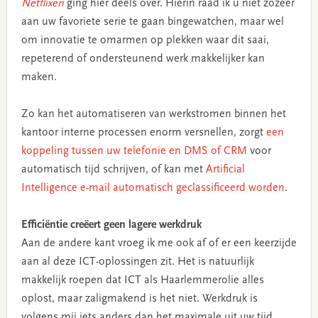
Netflixen
ging hier deels over. Hierin raad ik u niet zozeer
aan uw favoriete serie te gaan bingewatchen, maar wel
om innovatie te omarmen op plekken waar dit saai,
repeterend of ondersteunend werk makkelijker kan
maken.
Zo kan het automatiseren van werkstromen binnen het
kantoor interne processen enorm versnellen, zorgt
een
koppeling tussen uw telefonie en DMS of CRM
voor
automatisch tijd schrijven, of kan met
Artificial
Intelligence e-mail automatisch geclassificeerd worden
.
Efficiëntie creëert geen lagere werkdruk
Aan de andere kant vroeg ik me ook af of er een keerzijde
aan al deze ICT-oplossingen zit. Het is natuurlijk
makkelijk roepen dat ICT als Haarlemmerolie alles
oplost, maar zaligmakend is het niet. Werkdruk is
volgens mij iets anders dan het maximale uit uw tijd