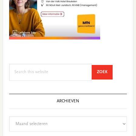
Search
SEARCH
ZOEK
this
website
ARCHIEVEN
Archieven