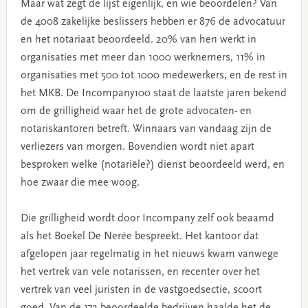
Maar wat zegt de lijst eigenlijk, en wie beoordelen? Van
de 4008 zakelijke beslissers hebben er 876 de advocatuur
en het notariaat beoordeeld. 20% van hen werkt in
organisaties met meer dan 1000 werknemers, 11% in
organisaties met 500 tot 1000 medewerkers, en de rest in
het MKB. De Incompany100 staat de laatste jaren bekend
om de grilligheid waar het de grote advocaten- en
notariskantoren betreft. Winnaars van vandaag zijn de
verliezers van morgen. Bovendien wordt niet apart
besproken welke (notariële?) dienst beoordeeld werd, en
hoe zwaar die mee woog.
Die grilligheid wordt door Incompany zelf ook beaamd
als het Boekel De Nerée bespreekt. Het kantoor dat
afgelopen jaar regelmatig in het nieuws kwam vanwege
het vertrek van vele notarissen, en recenter over het
vertrek van veel juristen in de vastgoedsectie, scoort
goed. Van de 172 beoordeelde bedrijven haalde het de