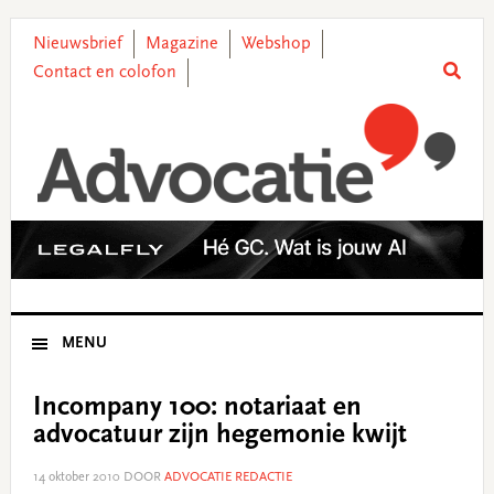
Skip
Skip
Skip
Skip
to
to
to
to
Nieuwsbrief
Magazine
Webshop
primary
main
primary
footer
Contact en colofon
navigation
content
sidebar
MENU
Incompany 100: notariaat en
advocatuur zijn hegemonie kwijt
14 oktober 2010
DOOR
ADVOCATIE REDACTIE