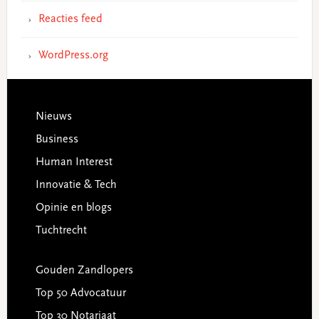
Reacties feed
WordPress.org
Footer
Nieuws
Business
Human Interest
Innovatie & Tech
Opinie en blogs
Tuchtrecht
Gouden Zandlopers
Top 50 Advocatuur
Top 30 Notariaat