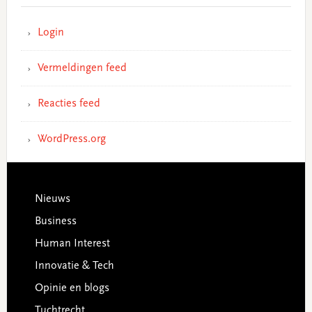
Login
Vermeldingen feed
Reacties feed
WordPress.org
Footer
Nieuws
Business
Human Interest
Innovatie & Tech
Opinie en blogs
Tuchtrecht