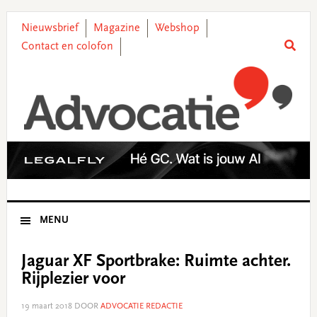
Skip
Skip
Skip
Skip
to
to
to
to
Nieuwsbrief
Magazine
Webshop
primary
main
primary
footer
Contact en colofon
navigation
content
sidebar
MENU
Jaguar XF Sportbrake: Ruimte achter.
Rijplezier voor
19 maart 2018
DOOR
ADVOCATIE REDACTIE