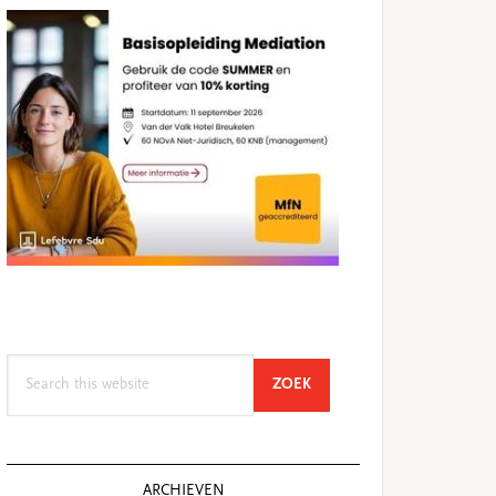
Search
SEARCH
ZOEK
this
website
ARCHIEVEN