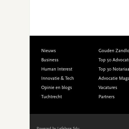
Footer
Nieuws
Gouden Zandlo
Business
Top 50 Advocat
Human Interest
Top 30 Notariaa
Innovatie & Tech
Advocatie Mag
Opinie en blogs
Vacatures
Tuchtrecht
Partners
Powered by Lefebvre Sdu