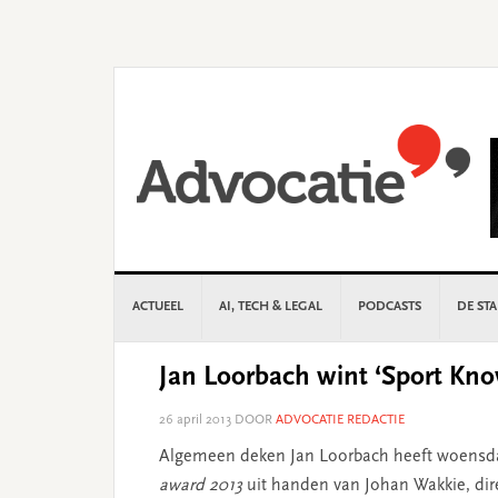
Skip
Skip
Skip
Skip
to
to
to
to
primary
main
primary
footer
navigation
content
sidebar
ACTUEEL
AI, TECH & LEGAL
PODCASTS
DE ST
Jan Loorbach wint ‘Sport Kn
26 april 2013
DOOR
ADVOCATIE REDACTIE
Algemeen deken Jan Loorbach heeft woensda
award 2013
uit handen van Johan Wakkie, dire