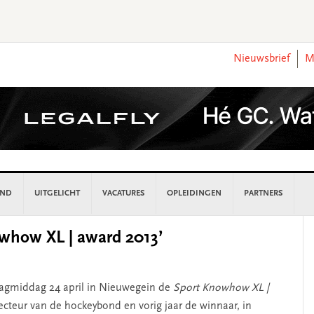
Nieuwsbrief
M
AND
UITGELICHT
VACATURES
OPLEIDINGEN
PARTNERS
P
owhow XL | award 2013’
S
gmiddag 24 april in Nieuwegein de
Sport Knowhow XL |
cteur van de hockeybond en vorig jaar de winnaar, in