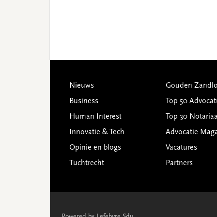
Footer
Nieuws
Gouden Zandlo
Business
Top 50 Advocat
Human Interest
Top 30 Notariaa
Innovatie & Tech
Advocatie Mag
Opinie en blogs
Vacatures
Tuchtrecht
Partners
Powered by Lefebvre Sdu