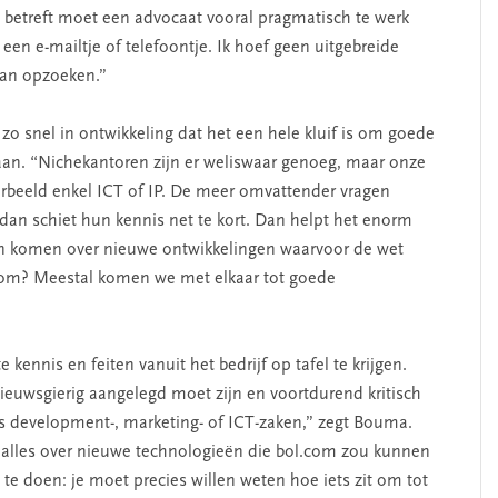
j betreft moet een advocaat vooral pragmatisch te werk
en e-mailtje of telefoontje. Ik hoef geen uitgebreide
kan opzoeken.”
zo snel in ontwikkeling dat het een hele kluif is om goede
 aan. “Nichekantoren zijn er weliswaar genoeg, maar onze
orbeeld enkel ICT of IP. De meer omvattender vragen
 dan schiet hun kennis net te kort. Dan helpt het enorm
agen komen over nieuwe ontwikkelingen waarvoor de wet
 om? Meestal komen we met elkaar tot goede
e kennis en feiten vanuit het bedrijf op tafel te krijgen.
 nieuwsgierig aangelegd moet zijn en voortdurend kritisch
s development-, marketing- of ICT-zaken,” zegt Bouma.
et alles over nieuwe technologieën die bol.com zou kunnen
e doen: je moet precies willen weten hoe iets zit om tot