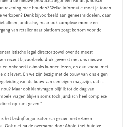
rbeeld de nieuwe productcategorieën vanuit juridisch
an rekening mee houden? Welke informatie moet je tonen
ine verkopen? Denk bijvoorbeeld aan geneesmiddelen, daar
iet alleen juridische, maar ook complexe morele en
gang van retailer naar platform zorgt kortom voor de
eneralistische legal director zowel over de meest
ben recent bijvoorbeeld druk geweest met ons nieuwe
ten onbeperkt e-books kunnen lezen, en dan vooral met
e dit levert. En we zijn bezig met de bouw van ons eigen
begeleiding van de bouw van een eigen magazijn; dat is
 nou? Maar ook klantvragen blijf ik tot de dag van
impele vragen blijken soms toch juridisch heel complexe
 direct op kunt geven.”
s het bedrijf organisatorisch gezien niet extreem
ma. Ook niet na de overname door Ahold (het huidige