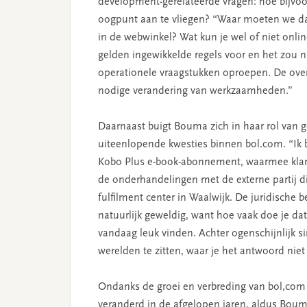
development-gerelateerde vragen: hoe bijvoo
oogpunt aan te vliegen? “Waar moeten we d
in de webwinkel? Wat kun je wel of niet onl
gelden ingewikkelde regels voor en het zou n
operationele vraagstukken oproepen. De over
nodige verandering van werkzaamheden.”
Daarnaast buigt Bouma zich in haar rol van g
uiteenlopende kwesties binnen bol.com. “Ik 
Kobo Plus e-book-abonnement, waarmee klan
de onderhandelingen met de externe partij di
fulfilment center in Waalwijk. De juridische 
natuurlijk geweldig, want hoe vaak doe je dat
vandaag leuk vinden. Achter ogenschijnlijk s
werelden te zitten, waar je het antwoord niet
Ondanks de groei en verbreding van bol,com i
veranderd in de afgelopen jaren, aldus Bou