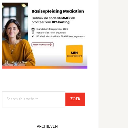
Search
SEARCH
ZOEK
this
website
ARCHIEVEN