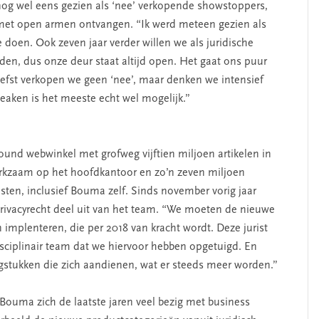
 nog wel eens gezien als ‘nee’ verkopende showstoppers,
met open armen ontvangen. “Ik werd meteen gezien als
 doen. Ook zeven jaar verder willen we als juridische
uden, dus onze deur staat altijd open. Het gaat ons puur
efst verkopen we geen ‘nee’, maar denken we intensief
eaken is het meeste echt wel mogelijk.”
round webwinkel met grofweg vijftien miljoen artikelen in
erkzaam op het hoofdkantoor en zo’n zeven miljoen
risten, inclusief Bouma zelf. Sinds november vorig jaar
 privacyrecht deel uit van het team. “We moeten de nieuwe
implenteren, die per 2018 van kracht wordt. Deze jurist
sciplinair team dat we hiervoor hebben opgetuigd. En
agstukken die zich aandienen, wat er steeds meer worden.”
Bouma zich de laatste jaren veel bezig met business