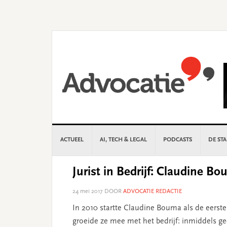
Skip
Skip
Skip
Skip
to
to
to
to
primary
main
primary
footer
navigation
content
sidebar
ACTUEEL
AI, TECH & LEGAL
PODCASTS
DE ST
Jurist in Bedrijf: Claudine Bo
24 mei 2017
DOOR
ADVOCATIE REDACTIE
In 2010 startte Claudine Bouma als de eerste 
groeide ze mee met het bedrijf: inmiddels ge