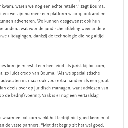
r kwam, waren we nog een echte retailer,” zegt Bouma.
teiten: we zijn nu meer een platform waarop ook andere
 kunnen adverteren. We kunnen desgewenst ook hun
l veranderd, wat voor de juridische afdeling weer andere
e uitdagingen, dankzij de technologie die nog altijd
es kom je meestal een heel eind als jurist bij bol.com,
, zo luidt credo van Bouma. “Als we specialistische
 advocaten in, maar ook voor extra handen als een groot
p dan deels over op juridisch managen, want adviezen van
 de bedrijfsvoering. Vaak is er nog een vertaalslag
n waarmee bol.com werkt het bedrijf niet goed kennen of
an de vaste partners. “Met dat begrip zit het wel goed,