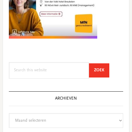
Search
SEARCH
ZOEK
this
website
ARCHIEVEN
Archieven