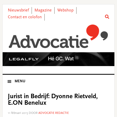
Skip
Skip
Skip
Skip
to
to
to
to
Nieuwsbrief
Magazine
Webshop
primary
main
primary
footer
Contact en colofon
navigation
content
sidebar
MENU
Jurist in Bedrijf: Dyonne Rietveld,
E.ON Benelux
11 februari 2015
DOOR
ADVOCATIE REDACTIE