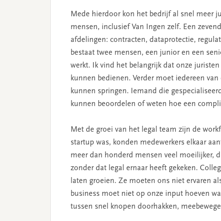
Mede hierdoor kon het bedrijf al snel meer j
mensen, inclusief Van Ingen zelf. Een zevende
afdelingen: contracten, dataprotectie, regulat
bestaat twee mensen, een junior en een senio
werkt. Ik vind het belangrijk dat onze juriste
kunnen bedienen. Verder moet iedereen van e
kunnen springen. Iemand die gespecialiseerd
kunnen beoordelen of weten hoe een complia
Met de groei van het legal team zijn de work
startup was, konden medewerkers elkaar aanti
meer dan honderd mensen veel moeilijker, du
zonder dat legal ernaar heeft gekeken. Colle
laten groeien. Ze moeten ons niet ervaren al
business moet niet op onze input hoeven wac
tussen snel knopen doorhakken, meebewegen 