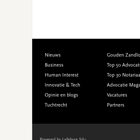
Footer
Nieuws
Gouden Zandlo
Business
Top 50 Advocat
Human Interest
Top 30 Notariaa
Innovatie & Tech
Advocatie Mag
Opinie en blogs
Vacatures
Tuchtrecht
Partners
Powered by Lefebvre Sdu