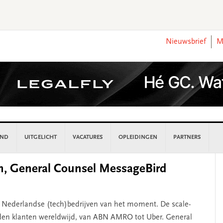
Nieuwsbrief
M
AND
UITGELICHT
VACATURES
OPLEIDINGEN
PARTNERS
P
gen, General Counsel MessageBird
S
 Nederlandse (tech)bedrijven van het moment. De scale-
den klanten wereldwijd, van ABN AMRO tot Uber. General