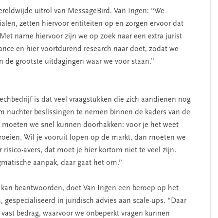
ereldwijde uitrol van MessageBird. Van Ingen: “We
ialen, zetten hiervoor entiteiten op en zorgen ervoor dat
 Met name hiervoor zijn we op zoek naar een extra jurist
iance en hier voortdurend research naar doet, zodat we
an de grootste uitdagingen waar we voor staan.”
echbedrijf is dat veel vraagstukken die zich aandienen nog
om nuchter beslissingen te nemen binnen de kaders van de
n moeten we snel kunnen doorhakken: voor je het weet
 groeien. Wil je vooruit lopen op de markt, dan moeten we
risico-avers, dat moet je hier kortom niet te veel zijn.
gmatische aanpak, daar gaat het om.”
f kan beantwoorden, doet Van Ingen een beroep op het
gespecialiseerd in juridisch advies aan scale-ups. “Daar
ast bedrag, waarvoor we onbeperkt vragen kunnen