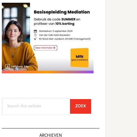
Search
SEARCH
ZOEK
this
website
ARCHIEVEN