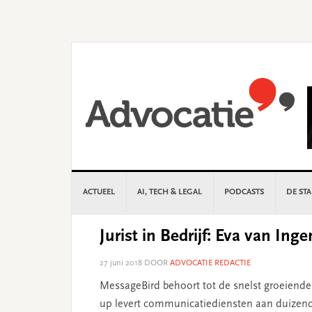
Skip
Skip
Skip
Skip
to
to
to
to
primary
main
primary
footer
navigation
content
sidebar
ACTUEEL
AI, TECH & LEGAL
PODCASTS
DE ST
Jurist in Bedrijf: Eva van In
27 juni 2018
DOOR
ADVOCATIE REDACTIE
MessageBird behoort tot de snelst groeiende
up levert communicatiediensten aan duizen