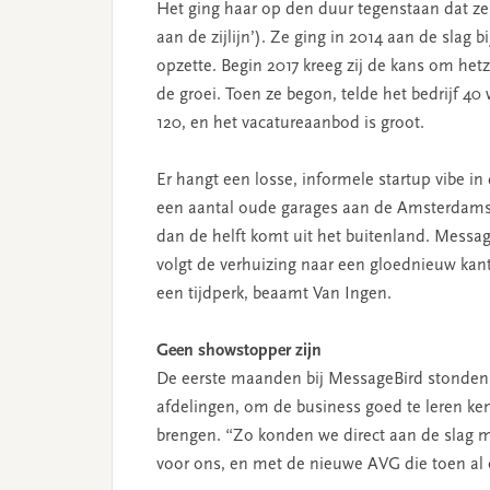
Het ging haar op den duur tegenstaan dat ze n
aan de zijlijn’). Ze ging in 2014 aan de slag b
opzette. Begin 2017 kreeg zij de kans om hetze
de groei. Toen ze begon, telde het bedrijf 40
120, en het vacatureaanbod is groot.
Er hangt een losse, informele startup vibe i
een aantal oude garages aan de Amsterdamse
dan de helft komt uit het buitenland. MessageB
volgt de verhuizing naar een gloednieuw k
een tijdperk, beaamt Van Ingen.
Geen showstopper zijn
De eerste maanden bij MessageBird stonden v
afdelingen, om de business goed te leren kenn
brengen. “Zo konden we direct aan de slag me
voor ons, en met de nieuwe AVG die toen al o