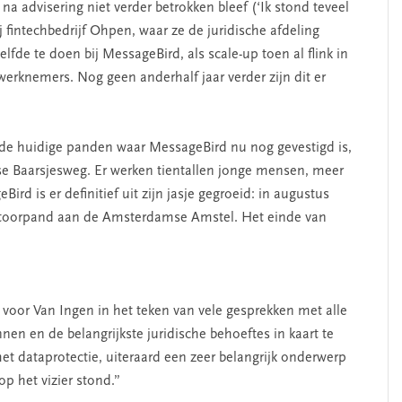
a advisering niet verder betrokken bleef (‘Ik stond teveel
ij fintechbedrijf Ohpen, waar ze de juridische afdeling
lfde te doen bij MessageBird, als scale-up toen al flink in
 werknemers. Nog geen anderhalf jaar verder zijn dit er
n de huidige panden waar MessageBird nu nog gevestigd is,
 Baarsjesweg. Er werken tientallen jonge mensen, meer
ird is er definitief uit zijn jasje gegroeid: in augustus
antoorpand aan de Amsterdamse Amstel. Het einde van
oor Van Ingen in het teken van vele gesprekken met alle
en en de belangrijkste juridische behoeftes in kaart te
t dataprotectie, uiteraard een zeer belangrijk onderwerp
p het vizier stond.”