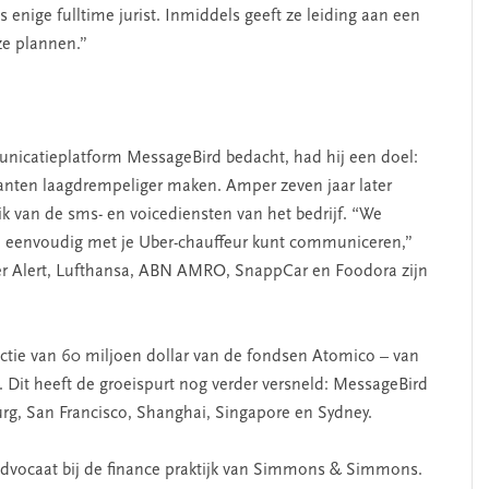
 enige fulltime jurist. Inmiddels geeft ze leiding aan een
ze plannen.”
nicatieplatform MessageBird bedacht, had hij een doel:
anten laagdrempeliger maken. Amper zeven jaar later
k van de sms- en voicediensten van het bedrijf. “We
e eenvoudig met je Uber-chauffeur kunt communiceren,”
er Alert, Lufthansa, ABN AMRO, SnappCar en Foodora zijn
ectie van 60 miljoen dollar van de fondsen Atomico – van
 Dit heeft de groeispurt nog verder versneld: MessageBird
rg, San Francisco, Shanghai, Singapore en Sydney.
s advocaat bij de finance praktijk van Simmons & Simmons.