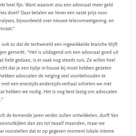
werkt heel fijn. Want waarom zou een advocaat meer geld
es doet? Daar betalen we liever een vaste prijs voor.
nalyses, bijvoorbeeld over nieuwe telecomwetgeving, en
ocaat.”
s ook zo dat de techwereld een ingewikkelde branche blijft
Ingen gemerkt. “Het is uitdagend om een advocaat goed uit
at hebt gedaan, is er vaak nog steeds ruis. Ze willen heel
echt dat je een tijdje in-house bij moet hebben gezeten
 hebben advocaten de neiging veel voorbehouden te
r met een enerzijds-anderzijds-verhaal schieten we niet
 dat hebben we nodig. Het is nog best lastig om advocaten
.”
ich de komende jaren verder zullen ontwikkelen, durft Van
r vooruitkijken dan zes tot twaalf maanden, maar we
r voorstellen dat er op gegeven moment lokale interne