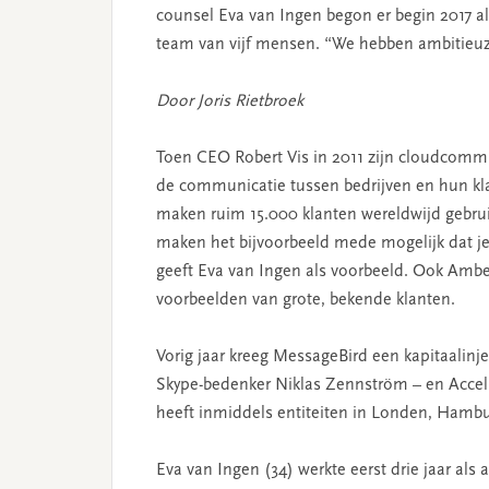
counsel Eva van Ingen begon er begin 2017 als
team van vijf mensen. “We hebben ambitieu
Door Joris Rietbroek
Toen CEO Robert Vis in 2011 zijn cloudcommu
de communicatie tussen bedrijven en hun kl
maken ruim 15.000 klanten wereldwijd gebrui
maken het bijvoorbeeld mede mogelijk dat j
geeft Eva van Ingen als voorbeeld. Ook Amb
voorbeelden van grote, bekende klanten.
Vorig jaar kreeg MessageBird een kapitaalinj
Skype-bedenker Niklas Zennström – en Accel.
heeft inmiddels entiteiten in Londen, Hambu
Eva van Ingen (34) werkte eerst drie jaar al