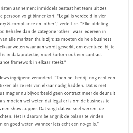
uristen aannemen: inmiddels bestaat het team uit zes
 persoon volgt binnenkort. “Legal is verdeeld in vier
ory & compliance en ‘other’,” vertelt ze. “Elke afdeling
r. Behalve dan de categorie ‘other’, waar iedereen in
n van alle markten thuis zijn; ze moeten de hele business
lkaar weten waar aan wordt gewerkt, om eventueel bij te
 is in dataprotectie, moet kortom ook een contract
nce framework in elkaar steekt.”
flows ingrijpend veranderd. “Toen het bedrijf nog echt een
kken als ze iets van elkaar nodig hadden. Dat is met
s mag er nu bijvoorbeeld geen contract meer de deur uit
ga’s moeten wel weten dat legal er is om de business te
s een showstopper. Dat vergt dat we snel werken: de
hten. Het is daarom belangrijk de balans te vinden
en goed weten wanneer iets echt een no-go is.”