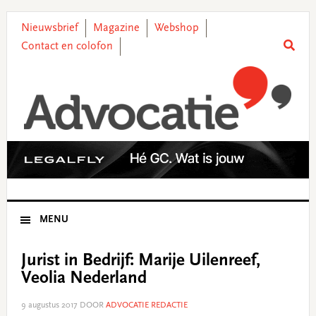
Skip
Skip
Skip
Skip
to
to
to
to
Nieuwsbrief
Magazine
Webshop
primary
main
primary
footer
Contact en colofon
navigation
content
sidebar
MENU
Jurist in Bedrijf: Marije Uilenreef,
Veolia Nederland
9 augustus 2017
DOOR
ADVOCATIE REDACTIE