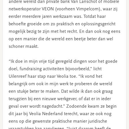
andere wereld dan private bank Van Lanschot of mobiele
netwerkoperator VEON (voorheen Vimpelcom), waar zij
eerder meerdere jaren werkzaam was. Totdat haar
behoefte groeide om zo praktisch en oplossingsgericht
mogelijk bezig te zijn met het recht. En dan ook nog eens
op een manier die de wereld een beetje beter dan wel
schoner maakt.
“Ik doe in mijn vrije tijd geregeld dingen voor het goede
doel, fundraising activiteiten bijvoorbeeld,” licht
Uilenreef haar stap naar Veolia toe. “Ik vond het
belangrijk om ook in mijn werk te proberen de wereld
een stukje beter te maken. Dat wilde ik dan ook graag
terugzien bij een nieuwe werkgever, of dat er in ieder
geval over wordt nagedacht.” Zodoende kwam ze begin
dit jaar bij Veolia Nederland terecht, waar ze ook nog
eens op die gewenste praktische manier juridische
vraagstukken kan aanvliegen. “Juist daarom heeft de