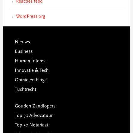
Reacties feed
WordPress.org
Footer
Nieuws
Business
Human Interest
Innovatie & Tech
Opinie en blogs
Tuchtrecht
Gouden Zandlopers
Top 50 Advocatuur
Top 30 Notariaat