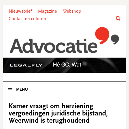
Skip
Skip
Skip
Skip
to
to
to
to
Nieuwsbrief
Magazine
Webshop
primary
main
primary
footer
Contact en colofon
navigation
content
sidebar
MENU
Kamer vraagt om herziening
vergoedingen juridische bijstand,
Weerwind is terughoudend