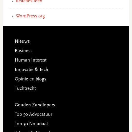
Reacties feed
WordPress.org
Footer
Nieuws
Business
Human Interest
Innovatie & Tech
Opinie en blogs
Tuchtrecht
Gouden Zandlopers
Top 50 Advocatuur
Top 30 Notariaat