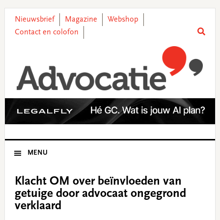
Skip
Skip
Skip
Skip
to
to
to
to
Nieuwsbrief
Magazine
Webshop
primary
main
primary
footer
Contact en colofon
navigation
content
sidebar
MENU
Klacht OM over beïnvloeden van
getuige door advocaat ongegrond
verklaard