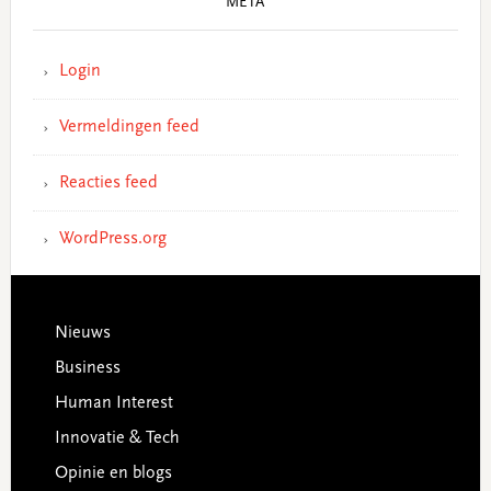
META
Login
Vermeldingen feed
Reacties feed
WordPress.org
Footer
Nieuws
Business
Human Interest
Innovatie & Tech
Opinie en blogs