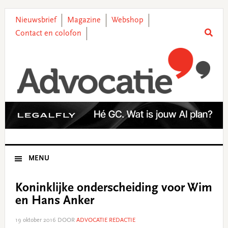
Skip
Skip
Skip
Skip
to
to
to
to
Nieuwsbrief
Magazine
Webshop
primary
main
primary
footer
Contact en colofon
navigation
content
sidebar
MENU
Koninklijke onderscheiding voor Wim
en Hans Anker
19 oktober 2016
DOOR
ADVOCATIE REDACTIE