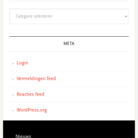
Categorieën
META
Login
Vermeldingen feed
Reacties feed
WordPress.org
Footer
Nieuws