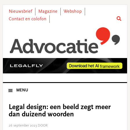
Skip
Skip
Skip
Skip
to
to
to
to
Nieuwsbrief
Magazine
Webshop
primary
main
primary
footer
Contact en colofon
navigation
content
sidebar
MENU
Legal design: een beeld zegt meer
dan duizend woorden
26 september 2023
DOOR