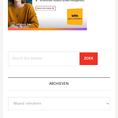
Search
SEARCH
ZOEK
this
website
ARCHIEVEN
Archieven