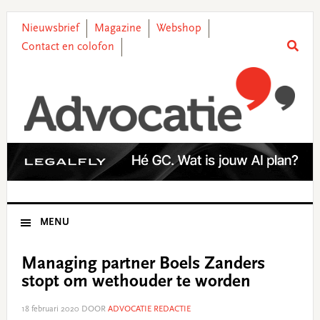
Skip
Skip
Skip
Skip
to
to
to
to
Nieuwsbrief
Magazine
Webshop
primary
main
primary
footer
Contact en colofon
navigation
content
sidebar
MENU
Managing partner Boels Zanders
stopt om wethouder te worden
18 februari 2020
DOOR
ADVOCATIE REDACTIE