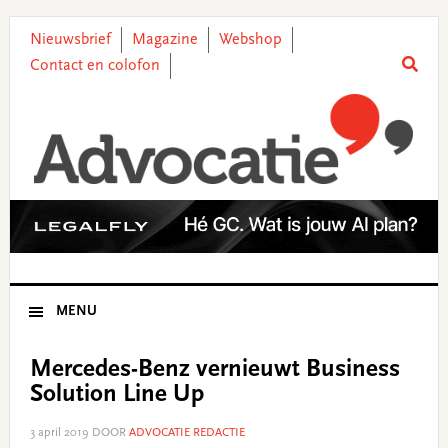
Skip
Skip
Skip
Skip
to
to
to
to
Nieuwsbrief
Magazine
Webshop
primary
main
primary
footer
Contact en colofon
navigation
content
sidebar
MENU
Mercedes-Benz vernieuwt Business
Solution Line Up
3 april 2019
DOOR
ADVOCATIE REDACTIE