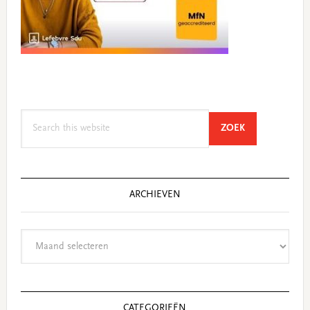
Search
SEARCH
ZOEK
this
website
ARCHIEVEN
Archieven
CATEGORIEËN