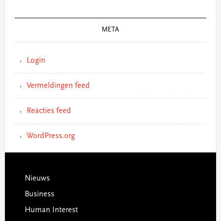
META
Login
Vermeldingen feed
Reacties feed
WordPress.org
Footer
Nieuws
Business
Human Interest