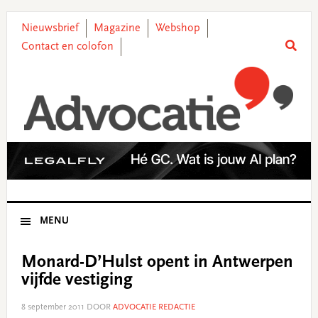
Skip
Skip
Skip
Skip
to
to
to
to
Nieuwsbrief
Magazine
Webshop
primary
main
primary
footer
Contact en colofon
navigation
content
sidebar
MENU
Monard-D’Hulst opent in Antwerpen
vijfde vestiging
8 september 2011
DOOR
ADVOCATIE REDACTIE