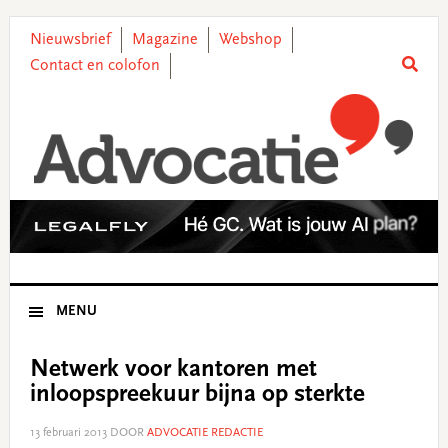
Skip
Skip
Skip
Skip
to
to
to
to
Nieuwsbrief
Magazine
Webshop
primary
main
primary
footer
Contact en colofon
navigation
content
sidebar
MENU
Netwerk voor kantoren met
inloopspreekuur bijna op sterkte
13 februari 2013
DOOR
ADVOCATIE REDACTIE