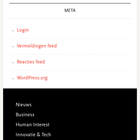
META
Login
Vermeldingen feed
Reacties feed
WordPress.org
Footer
Nieuws
Business
Human Interest
Innovatie & Tech