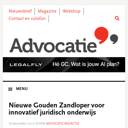
Skip
Skip
Skip
Skip
to
to
to
to
Nieuwsbrief
Magazine
Webshop
primary
main
primary
footer
Contact en colofon
navigation
content
sidebar
MENU
Nieuwe Gouden Zandloper voor
innovatief juridisch onderwijs
18 december 2019
DOOR
ADVOCATIE REDACTIE