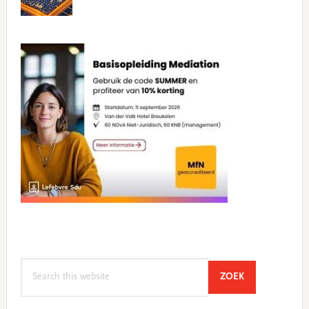
Search
SEARCH
ZOEK
this
website