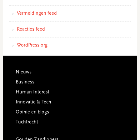
Vermeldingen feed
Reacties feed
WordPress.org
Footer
Nieuws
Business
Human Interest
Innovatie & Tech
Opinie en blogs
Tuchtrecht
Gouden Zandlopers