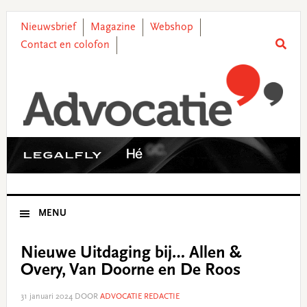
Skip
Skip
Skip
Skip
to
to
to
to
Nieuwsbrief
Magazine
Webshop
primary
main
primary
footer
Contact en colofon
navigation
content
sidebar
MENU
Nieuwe Uitdaging bij… Allen &
Overy, Van Doorne en De Roos
31 januari 2024
DOOR
ADVOCATIE REDACTIE