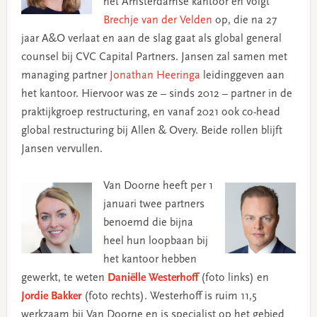
het Amsterdamse kantoor en volgt
Brechje van der Velden
op, die na 27
jaar A&O verlaat en aan de slag gaat als global general
counsel bij CVC Capital Partners. Jansen zal samen met
managing partner
Jonathan Heeringa
leidinggeven aan
het kantoor. Hiervoor was ze – sinds 2012 – partner in de
praktijkgroep restructuring, en vanaf 2021 ook co-head
global restructuring bij Allen & Overy. Beide rollen blijft
Jansen vervullen.
Van Doorne heeft per 1
januari twee partners
benoemd die bijna
heel hun loopbaan bij
het kantoor hebben
gewerkt, te weten
Daniëlle Westerhoff
(foto links) en
Jordie Bakker
(foto rechts). Westerhoff is ruim 11,5
werkzaam bij Van Doorne en is specialist op het gebied