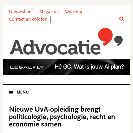
Skip
Skip
Skip
Skip
to
to
to
to
Nieuwsbrief
Magazine
Webshop
primary
main
primary
footer
Contact en colofon
navigation
content
sidebar
MENU
Nieuwe UvA-opleiding brengt
politicologie, psychologie, recht en
economie samen