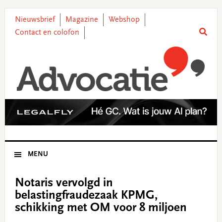
Skip
Skip
Skip
Skip
to
to
to
to
Nieuwsbrief
Magazine
Webshop
primary
main
primary
footer
Contact en colofon
navigation
content
sidebar
MENU
Notaris vervolgd in
belastingfraudezaak KPMG,
schikking met OM voor 8 miljoen