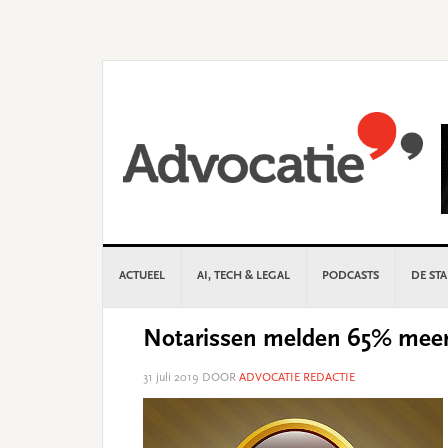
Skip
Skip
Skip
Skip
to
to
to
to
primary
main
primary
footer
navigation
content
sidebar
ACTUEEL
AI, TECH & LEGAL
PODCASTS
DE ST
Notarissen melden 65% meer 
31 juli 2019
DOOR
ADVOCATIE REDACTIE