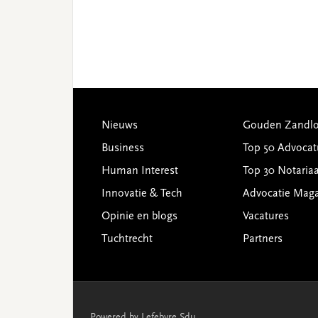
Footer
Nieuws
Gouden Zandlo
Business
Top 50 Advocat
Human Interest
Top 30 Notariaa
Innovatie & Tech
Advocatie Mag
Opinie en blogs
Vacatures
Tuchtrecht
Partners
Powered by Lefebvre Sdu