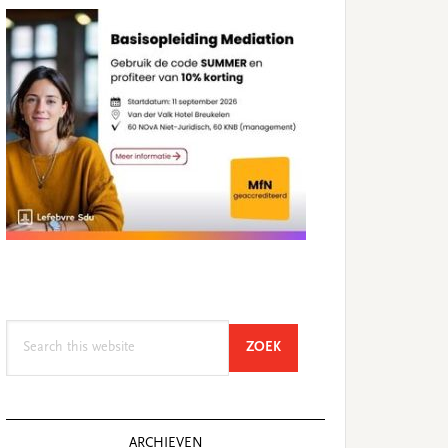
Search
SEARCH
ZOEK
this
website
ARCHIEVEN